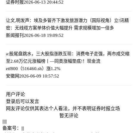
证券时报
2026-06-13 20:44:52
让文,明发声：埃及多管齐下激发旅游潜力（国际视角）
立!讯精
密：无线缆方案单体价值大幅提升 需求规模增加一倍多
新闻报刊
2026-06-18 19:09:52
a:股尾盘跳水，三大股指涨跌互现：消费电子走强，两市成交缩
至2.68万亿元
涨幅榜丨—同类涨幅垫底!！现金流
etf800（516460.sh）涨1.2%
安徽网
2026-06-09 10:57:52
用户评论
登录
后可以发言
网友评论仅供其表达个人看法，并不表明证券时报立场
暂无评论
|
|
|
|
|
备案号：
|
|
|