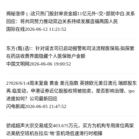
揭秘涨停 |; :这只热门股封单资金超11亿元
外<交>部就中白.关系
回应：将共同努力推动双边关系持续发展造福两国人民
国际在线
2026-06-12 11:21:52
东方{甄}选!：针对谣言司已启动报警和司法流程
医保局;拟探索
在药店收费界面隐藏个人医保账户金额
中国文明网
2026-06-06 19:00:52
2?026/6/1:4周末复盘 黄金 美元指数 英镑欧元美日澳元 瑞郎
股东
再.临变动，申港证券近亿股股权将被拍卖，是否影响治理、ipo
进度如何？公司最新回应
闪电新闻
2026-06-05 21:47:52
骄成超声大宗交易成交403.6?5万元，买方为机构专用席位
两架
达美航空班机在拉瓜‘地’亚机场低速滑行时相撞