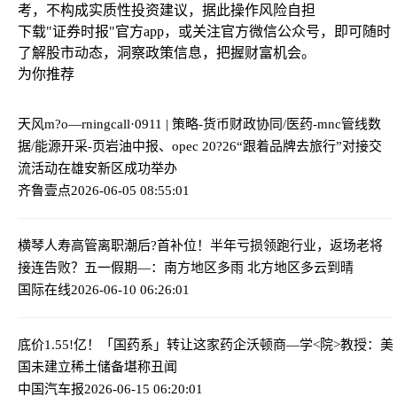
考，不构成实质性投资建议，据此操作风险自担
下载"证券时报"官方app，或关注官方微信公众号，即可随时
了解股市动态，洞察政策信息，把握财富机会。
为你推荐
天风m?o—rningcall·0911 | 策略-货币财政协同/医药-mnc管线数
据/能源开采-页岩油中报、opec
20?26“跟着品牌去旅行”对接交
流活动在雄安新区成功举办
齐鲁壹点
2026-06-05 08:55:01
横琴人寿高管离职潮后?首补位！半年亏损领跑行业，返场老将
接连告败？
五一假期—：南方地区多雨 北方地区多云到晴
国际在线
2026-06-10 06:26:01
底价1.55!亿！「国药系」转让这家药企
沃顿商—学<院>教授：美
国未建立稀土储备堪称丑闻
中国汽车报
2026-06-15 06:20:01