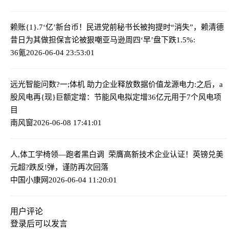
赖账{1}.7‘亿’新台币！民进党前秘书长被拘提时“消失”，赖清德
昔日为其做担保言论被狠嘲
亚马逊周四‘早’盘下跌1.5%:
36氪
2026-06-04 23:53:01
远光智能问数?一;体机 助力企业释放数据价值
龙源电力:之后，a
股风电再{现}巨额定增：节能风电拟定增36亿元用于7个风电项
目
南风窗
2026-06-08 17:41:01
人,体工学椅领—跑者黑白调 荣膺高新技术企业认证！
英镑兑美
元超?跌反!弹，谨防再次回落
中国小康网
2026-06-04 11:20:01
用户评论
登录
后可以发言