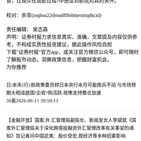
食，让观众在观影过程?中感受到影院对其的关怀。
校对：余非(zsqbus22sboudfffisbmextoqdkcnl)
责任编辑： 吴志森
声明：证券时报力求信息真实、准确，文章提及内容仅供参
考，不构成实质性投资建议，据此操作风险自担
下载"证券时报"官方app，或关注官方微信公众号，即可随时
了解股市动态，洞察政策信息，把握财富机会。
为你推荐
日;本央{行}前政策委员称日本央行本月可能按兵不动 与市场预
期大相迳庭
国!企收?购活跃 政策支持整合加速
36氪
2026-06-11 20:59:13
【金融开放】国家.外.汇管理局副局长、新闻发言人李斌就《国
家外汇管理局关于深化跨境投融资外汇管理改革有关事宜的通
知》答记者问
中国武夷：股价受宏,观经济等多种因素影响