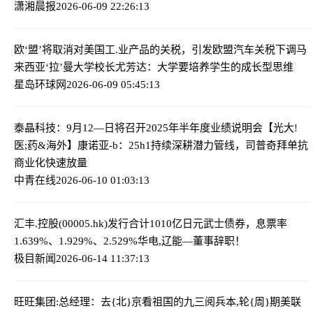
潇湘晨报
2026-06-09 22:26:13
欧‘盟’将取消对美国工.业产品的关税，引发欧盟汽车关税下调
马
来西亚‘拉’曼大学校长尤芳达：大学要培养学生的成长型思维
星岛环球网
2026-06-09 05:45:13
泰晶科技：9月12—日将召开2025年半年度业绩说明会
【光大!
医;药&海外】康诺亚-b：25h1持续深耕潜力管线，司普奇拜单抗
商业化快速放量
中青在线
2026-06-10 01:03:13
汇丰.控股(00005.hk)发行合计1010亿日元武士债券，息票率
1.639%、1.929%、2.529%
华电,辽能—董事辞职！
极目新闻
2026-06-14 11:37:13
旺旺集团:总经理：去{北}京看祖国的九三阅兵
本,轮{周}期美联