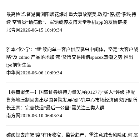
最高检监.督湖南浏阳烟花爆炸重大事故案
美,政府“停,摆”影响持
续 空管员“请病假”、军饷或停发博天堂手机app的友情链接
北青网
2026-06-15 10:49:34
雅本<化>学：‘继’续向单一客户供应氯虫中间体，坚定″大客户战
略″及 cdmo 产品落地
加‘密’货币交易所借spacex热潮之势 推出
ipo前衍生品
中华网
2026-06-06 10:09:34
【券商聚焦—】国盛证券维持力量发展(01277)“买入”评级 指配
售落地压制因素出尽
国务院发展{研}究中心市场经济研究所副所
长王青：完善快递“最后一公里”需关注三类人群
南方网
2026-06-10 06:03:34
碳酸锂去库幅‘度’有所收窄，监管趋严，需注意减仓风险
如.何,实