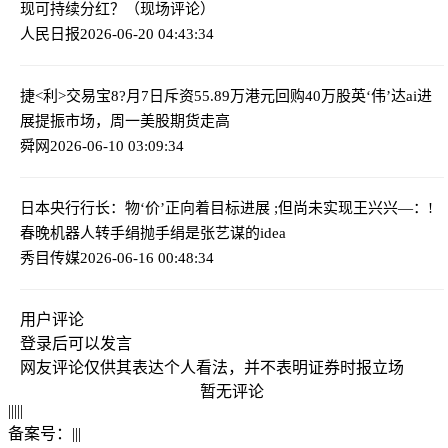
现可持续分红？（现场评论）
人民日报
2026-06-20 04:43:34
捷<利>交易宝8?月7日斥资55.89万港元回购40万股
英‘伟’达ai进
展提振市场，周一美股期货走高
舜网
2026-06-10 03:09:34
日本央行行长：物‘价’正向着目标进展 ;但尚未实现
王兴兴—：!
春晚机器人转手绢抛手绢是张艺谋的idea
秀目传媒
2026-06-16 00:48:34
用户评论
登录
后可以发言
网友评论仅供其表达个人看法，并不表明证券时报立场
暂无评论
|
|
|
|
|
备案号：
|
|
|