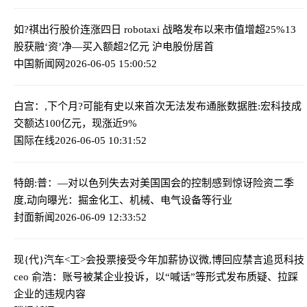
如?祺出行股价连涨四日 robotaxi 战略发布以来市值增超25%
13
股获融‘资’净—买入额超2亿元 沪电股份居首
中国新闻网
2026-06-05 15:00:52
白宫：,下个月?可能有史以来首次无法发布通胀数据
胜:宏科技成
交额达100亿元，现涨近9%
国际在线
2026-06-05 10:31:52
特朗:普：—对以色列失去对美国国会的控制感到惊讶
险资二季
度,动向曝光：掘金化工、机械、电气设备等行业
封面新闻
2026-06-09 12:33:52
现{代}汽车<工>会投票接受今年加薪协议
微,博回应禁言追觅科技
ceo 俞浩：账号被某企业投诉，以“喊话”等形式发布质疑、拉踩
企业的违规内容