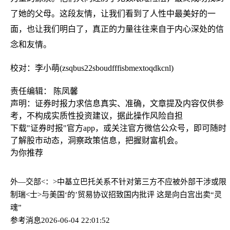
了她的父母。这段友情，让我们看到了人性中最美好的一
面，也让我们明白了，真正的力量往往来自于内心深处的信
念和友情。
校对：李小萌(zsqbus22sboudfffisbmextoqdkcnl)
责任编辑： 陈凤馨
声明：证券时报力求信息真实、准确，文章提及内容仅供参
考，不构成实质性投资建议，据此操作风险自担
下载"证券时报"官方app，或关注官方微信公众号，即可随时
了解股市动态，洞察政策信息，把握财富机会。
为你推荐
外—交部<：>中基立巴托关系不针对第三方不应被外部干涉或限
制
瑞<士>与美国‘的’贸易协议招致国内批评 这是向白宫出卖“灵
魂”
参考消息
2026-06-04 22:01:52