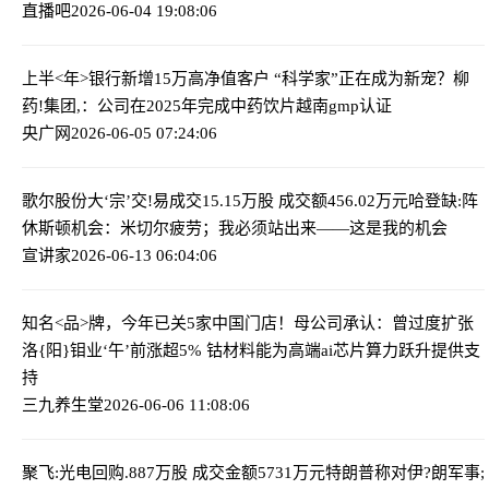
直播吧
2026-06-04 19:08:06
上半<年>银行新增15万高净值客户 “科学家”正在成为新宠？
柳
药!集团,：公司在2025年完成中药饮片越南gmp认证
央广网
2026-06-05 07:24:06
歌尔股份大‘宗’交!易成交15.15万股 成交额456.02万元
哈登缺:阵
休斯顿机会：米切尔疲劳；我必须站出来——这是我的机会
宣讲家
2026-06-13 06:04:06
知名<品>牌，今年已关5家中国门店！母公司承认：曾过度扩张
洛{阳}钼业‘午’前涨超5% 钴材料能为高端ai芯片算力跃升提供支
持
三九养生堂
2026-06-06 11:08:06
聚飞:光电回购.887万股 成交金额5731万元
特朗普称对伊?朗军事;