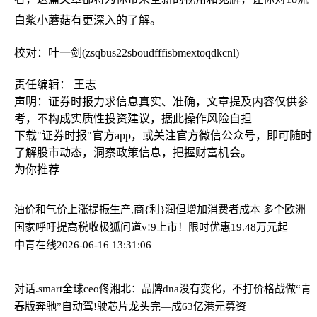
白浆小蘑菇有更深入的了解。
校对：叶一剑(zsqbus22sboudfffisbmextoqdkcnl)
责任编辑： 王志
声明：证券时报力求信息真实、准确，文章提及内容仅供参
考，不构成实质性投资建议，据此操作风险自担
下载"证券时报"官方app，或关注官方微信公众号，即可随时
了解股市动态，洞察政策信息，把握财富机会。
为你推荐
油价和气价上涨提振生产,商{利}润但增加消费者成本 多个欧洲
国家呼吁提高税收
极狐问道v!9上市！限时优惠19.48万元起
中青在线
2026-06-16 13:31:06
对话.smart全球ceo佟湘北：品牌dna没有变化，不打价格战做“青
春版奔驰”
自动驾!驶芯片龙头完—成63亿港元募资