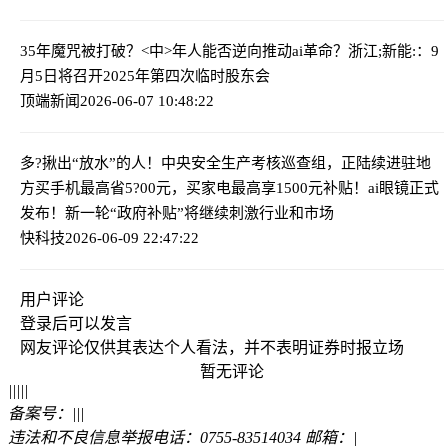
35年魔咒被打破？<中>年人能否逆向推动ai革命？
浙江;新能:：9
月5日将召开2025年第四次临时股东会
顶端新闻
2026-06-07 10:48:22
多?揪出“放水”的人！中央安全生产考核巡查组，正陆续进驻地
方
买手机最高省5?00元，买家电最高享1500元补贴！ai眼镜正式
发布！新一轮“政府补贴”将继续刺激行业和市场
快科技
2026-06-09 22:47:22
用户评论
登录
后可以发言
网友评论仅供其表达个人看法，并不表明证券时报立场
暂无评论
|
|
|
|
|
备案号：
|
|
|
违法和不良信息举报电话：0755-83514034 邮箱：
|