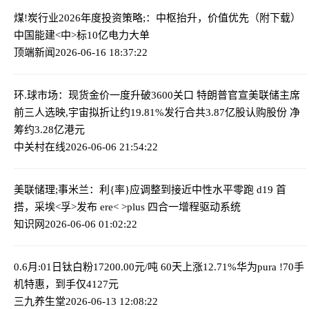
煤!炭行业2026年度投资策略;：中枢抬升，价值优先（附下载）
中国能建<中>标10亿电力大单
顶端新闻
2026-06-16 18:37:22
环.球市场：现货金价一度升破3600关口 特朗普官宣美联储主席
前三人选
映,宇宙拟折让约19.81%发行合共3.87亿股认购股份 净
筹约3.28亿港元
中关村在线
2026-06-06 21:54:22
美联储理;事米兰：利{率}应调整到接近中性水平
零跑 d19 首
搭，采埃<孚>发布 ere< >plus 四合一增程驱动系统
知识网
2026-06-06 01:02:22
0.6月:01日钛白粉17200.00元/吨 60天上涨12.71%
华为pura !70手
机特惠，到手仅4127元
三九养生堂
2026-06-13 12:08:22