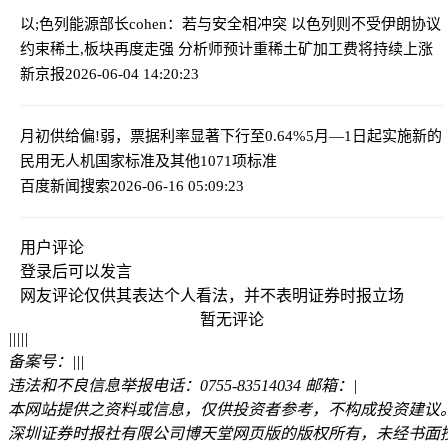
以;色列能源部长cohen：若与安全相冲突 以色列则不受伊朗协议
约束
稀土,板块再度走强 分析师预计重稀土矿加工费将持续上涨
新京报
2026-06-04 14:20:23
月初供给偏!弱，票据利率显著下行至0.64%
5月—1日起实施新的
民用无人机国家标准及其他1071项标准
百度新闻搜索
2026-06-16 05:09:23
用户评论
登录
后可以发言
网友评论仅供其表达个人看法，并不表明证券时报立场
暂无评论
|
|
|
|
|
备案号：
|
|
|
违法和不良信息举报电话：0755-83514034 邮箱：
|
本网站提供之资料或信息，仅供投资者参考，不构成投资建议
深圳证券时报社有限公司博天堂网页版的版权所有，未经书面