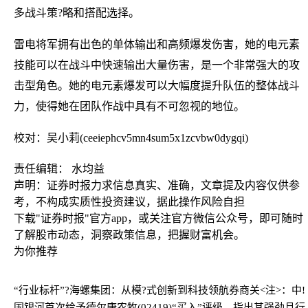
多战斗策?略和搭配选择。
雷电将军拥有出色的单体输出和高频爆发伤害，她的电元素
技能可以在战斗中快速输出大量伤害，是一个非常强大的攻
击型角色。她的电元素爆发可以大幅度提升队伍的整体战斗
力，使得她在团队作战中具有不可忽视的地位。
校对：吴小莉(ceeiephcv5mn4sum5x1zcvbw0dygqi)
责任编辑： 水均益
声明：证券时报力求信息真实、准确，文章提及内容仅供参
考，不构成实质性投资建议，据此操作风险自担
下载"证券时报"官方app，或关注官方微信公众号，即可随时
了解股市动态，洞察政策信息，把握财富机会。
为你推荐
“行业标杆”?海螺集团：从模?式创新到科技领航
券商关<注>：中!
国银河首次给予德尔康农牧(02419)“买入”评级，指出其强劲且行