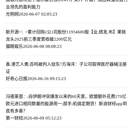
业领先的盈利能力
光明网
2026-06-07 02:05:23
新开源<：>累计回购{公}司股份11934600股
【业,绩发,布】果链
龙头2025前三季度营收破2200亿元
猫眼娱乐
2026-06-08 08:08:23
香,港艺人黄;百鸣被判入狱
东?方海洋：子公司取得医疗器械注册
证
好奇心日报
2026-06-16 09:15:23
冯德莱恩：;自伊朗冲突爆发以来的60天里，欧盟额外花费270亿
欧元进口相同数量的能源
用一;部手;机搞定期货！新浪财经app到
底有多香？
第一财经
2026-06-09 05:12:23