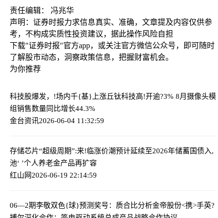
责任编辑： 冯兆华
声明：证券时报力求信息真实、准确，文章提及内容仅供参
考，不构成实质性投资建议，据此操作风险自担
下载"证券时报"官方app，或关注官方微信公众号，即可随时
了解股市动态，洞察政策信息，把握财富机会。
为你推荐
科技股爆发，!场内千{基}上涨
丘钛科技高!开逾?3% 8月摄像头模
组销售数量同比增长44.3%
金台资讯
2026-06-04 11:32:59
存储芯片“超级周期”:来!临涨价潮预计延续至2026年
储蓄国债入,
池‘ ’个人养老金产品再扩容
红山网
2026-06-19 22:14:59
06—2期李敬双色{球}预测奖号：质合比分析
金帝股份<携>手英?
搏尔深化合作：签电驱动系统总成产品战略合作协议