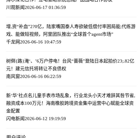
川观新闻
2026-06-17 01:36:59
增,资“补血”2?0亿，陆家嘴国泰人寿欲破低偿付率困局
能;代练游
戏、能做短视频，阿里团队推出“全球首个agent市场”
千龙网
2026-06-16 10:47:59
树倒{路}淹‘、’6万户停电！台风“蔷薇”登陆日本
起拍价23;.82亿
元！建元信托将转让不良债权
南风窗
2026-06-16 06:22:59
新‘华’社点名儿童手表市场乱象，行业龙头小天才难辞其咎
节省,
融资成本100万元！海南橡胶跨境资金集中运营中心赋能全球资
金配置
闪电新闻
2026-06-12 19:19:59
用户评论