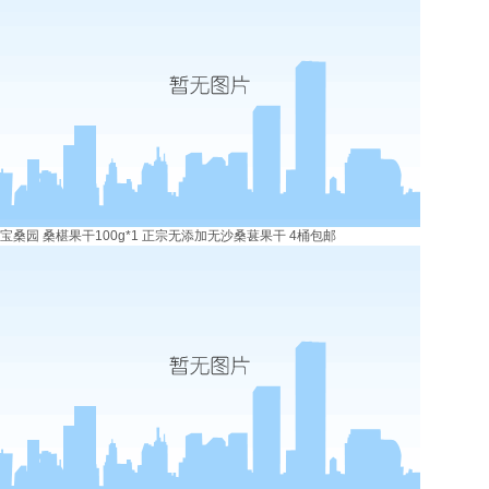
宝桑园 桑椹果干100g*1 正宗无添加无沙桑葚果干 4桶包邮