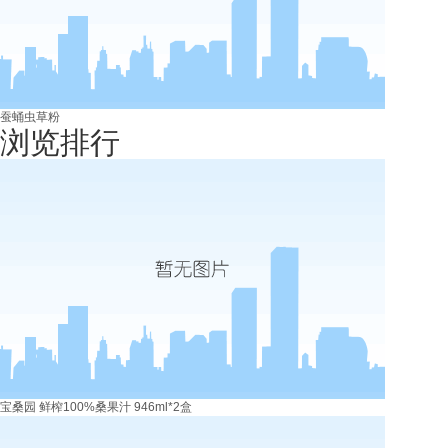
蚕蛹虫草粉
浏览排行
宝桑园 鲜榨100%桑果汁 946ml*2盒