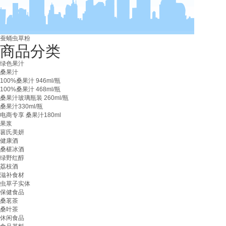
蚕蛹虫草粉
商品分类
绿色果汁
桑果汁
100%桑果汁 946ml/瓶
100%桑果汁 468ml/瓶
桑果汁玻璃瓶装 260ml/瓶
桑果汁330ml/瓶
电商专享 桑果汁180ml
果浆
葚氏美妍
健康酒
桑椹冰酒
绿野红醇
荔枝酒
滋补食材
虫草子实体
保健食品
桑茗茶
桑叶茶
休闲食品