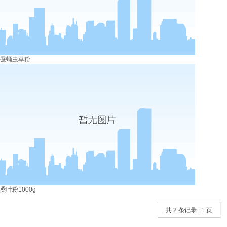
蚕蛹虫草粉
桑叶粉1000g
共 2 条记录 1 页