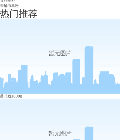
食品基料
蚕蛹虫草粉
热门推荐
桑叶粉1000g