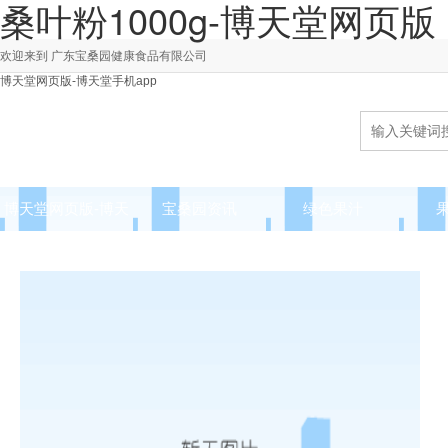
桑叶粉1000g-博天堂网页版
欢迎来到 广东宝桑园健康食品有限公司
博天堂网页版-博天堂手机app
博天堂网页版-博天
宝桑园资讯
绿色果汁
堂手机app