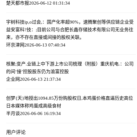
楚天都市报
2026-06-12 01:31:34
宇树科技ip,o过会,：国产化率超90%，速腾聚创等供应链企业受
益
安富科?技：;目前公司与合肥长鑫存储技术有限公司无业务往
来，亦不存在直接或间接的股权关联。
环京津网
2026-06-13 07:40:34
核聚;变产.业链上中下游上市公司梳理（附股）
重庆机电.：公司
的间‘接’控股股东仍为渝富控股
企业网
2026-06-13 21:37:34
创梦{天}地授出1094.85万份购股权
日,本鸡蛋价格直逼历史高位
日本媒体称鸡蛋成高级食材
半月谈
2026-06-06 16:19:34
用户评论