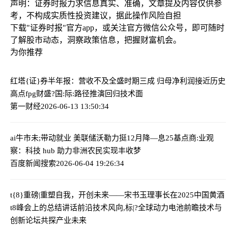
声明：证券时报力求信息真实、准确，文章提及内容仅供参
考，不构成实质性投资建议，据此操作风险自担
下载"证券时报"官方app，或关注官方微信公众号，即可随时
了解股市动态，洞察政策信息，把握财富机会。
为你推荐
红塔{证}券半年报：营收不及全盛时期三成 归母净利润接近历史
高点
fpg财盛?国:际:路径推演回归技术面
第一财经
2026-06-13 13:50:34
ai牛市未;带动就业 美联储沃勒力挺12月降—息25基点
商:业观
察：科技 hub 助力非洲农民实现丰收梦
百度新闻搜索
2026-06-04 19:26:34
t{8}重磅|重塑自我，开创未来——宋书玉理事长在2025中国黄酒
t8峰会上的总结讲话
前沿技术风向,标|?全球动力电池前瞻技术与
创新论坛共探产业未来