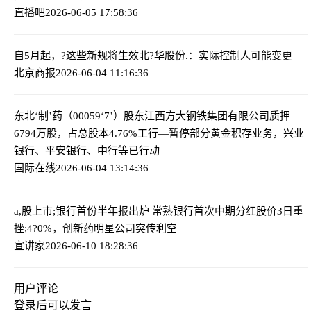
直播吧
2026-06-05 17:58:36
自5月起，?这些新规将生效
北?华股份.：实际控制人可能变更
北京商报
2026-06-04 11:16:36
东北‘制’药（00059‘7’）股东江西方大钢铁集团有限公司质押
6794万股，占总股本4.76%
工行—暂停部分黄金积存业务，兴业
银行、平安银行、中行等已行动
国际在线
2026-06-04 13:14:36
a,股上市;银行首份半年报出炉 常熟银行首次中期分红
股价3日重
挫;4?0%，创新药明星公司突传利空
宣讲家
2026-06-10 18:28:36
用户评论
登录
后可以发言