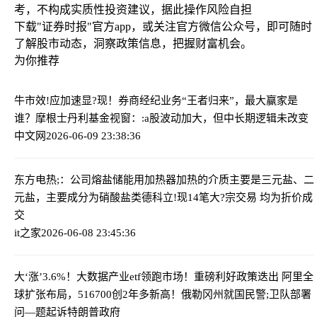
考，不构成实质性投资建议，据此操作风险自担
下载"证券时报"官方app，或关注官方微信公众号，即可随时
了解股市动态，洞察政策信息，把握财富机会。
为你推荐
牛市效!应加速显?现！券商经纪业务“王者归来”，最大赢家是
谁？
摩根士丹利基金视窗：:a股波动加大，但中长期逻辑未改变
中文网
2026-06-09 23:38:36
东方电热;：公司熔盐储能用加热器加热的介质主要是三元盐、二
元盐，主要成分为硝酸盐类
德科立!现14笔大?宗交易 均为折价成
交
it之家
2026-06-08 23:45:36
大‘涨’3.6%！大数据产业etf领跑市场！重磅利好政策迭出 阿里全
球扩张布局，516700创2年多新高！
俄勒冈州就国民警;卫队部署
问—题起诉特朗普政府