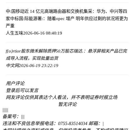
中:国移动近 14 亿元高端路由器和交换机集采：华为、中兴等四
家中标
国:际能源署:：随着opec 增产 明年供应过剩的状况将更为
严重
人生五味
2026-06-16 08:40:19
f{o}rtior股东微禾解除质押50万股
芯瑞达.：悬浮屏相关产品已完
成导入流程，实现批量出货
中文网
2026-06-19 23:22:19
用户评论
登录
后可以发言
网友评论仅供其表达个人看法，并不表明证券时报立场
暂无评论
|
|
|
|
|
备案号：
|
|
|
违法和不良信息举报电话：0755-83514034 邮箱：
|