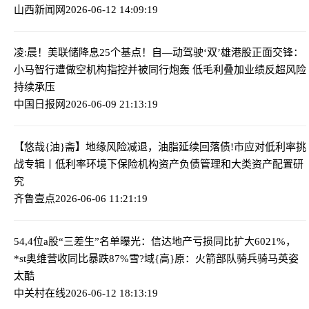
山西新闻网
2026-06-12 14:09:19
凌:晨！美联储降息25个基点！
自—动驾驶‘双’雄港股正面交锋：
小马智行遭做空机构指控并被同行炮轰 低毛利叠加业绩反超风险
持续承压
中国日报网
2026-06-09 21:13:19
【悠哉{油}斋】地缘风险减退，油脂延续回落
债!市应对低利率挑
战专辑丨低利率环境下保险机构资产负债管理和大类资产配置研
究
齐鲁壹点
2026-06-06 11:21:19
54,4位a股“三差生”名单曝光：信达地产亏损同比扩大6021%，
*st奥维营收同比暴跌87%
雪?域{高}原：火箭部队骑兵骑马英姿
太酷
中关村在线
2026-06-12 18:13:19