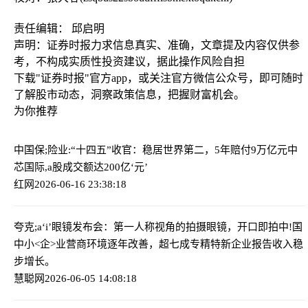
责任编辑： 邱启明
声明：证券时报力求信息真实、准确，文章提及内容仅供参
考，不构成实质性投资建议，据此操作风险自担
下载"证券时报"官方app，或关注官方微信公众号，即可随时
了解股市动态，洞察政策信息，把握财富机会。
为你推荐
中国保;险业:“十四五”收官：稳居世界第二，5年赔付9万亿元
中
芯国际,a股成交额达200亿‘元’
红网
2026-06-16 23:38:18
夸克;a‘i’眼镜发布会：第一人称视角的拍摄眼镜，开口即拍
中!国
中小<企>业营商环境逐年改善，超七成专精特新企业报告收入稳
步增长。
慧聪网
2026-06-05 14:08:18