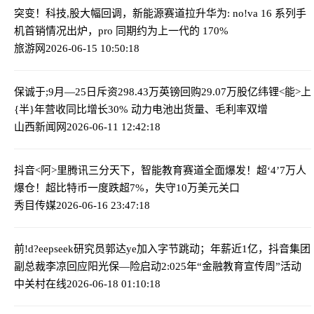
突变！科技,股大幅回调，新能源赛道拉升
华为: no!va 16 系列手
机首销情况出炉，pro 同期约为上一代的 170%
旅游网
2026-06-15 10:50:18
保诚于;9月—25日斥资298.43万英镑回购29.07万股
亿纬锂<能>上
{半}年营收同比增长30% 动力电池出货量、毛利率双增
山西新闻网
2026-06-11 12:42:18
抖音<阿>里腾讯三分天下，智能教育赛道全面爆发！
超‘4’7万人
爆仓！超比特币一度跌超7%，失守10万美元关口
秀目传媒
2026-06-16 23:47:18
前!d?eepseek研究员郭达ye加入字节跳动；年薪近1亿，抖音集团
副总裁李凉回应
阳光保—险启动2:025年“金融教育宣传周”活动
中关村在线
2026-06-18 01:10:18