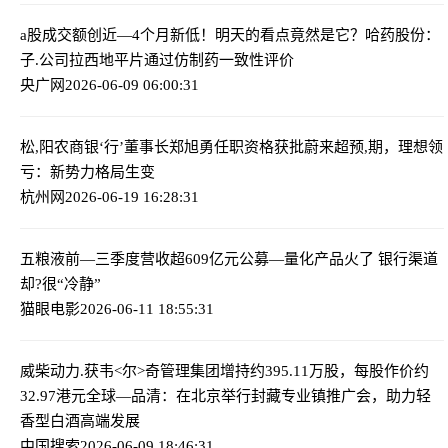
a股成交额创近—4个月新低！明天的看点竟然是它？
哈药股份：
子.公司拉西地平片通过仿制药一致性评价
央广网
2026-06-09 06:00:31
松,阳农商银‘行’董事长郑旭勇任职资格获批
蔚来超预,期，理想领
亏：新势力格局生变
杭州网
2026-06-19 16:28:31
五粮液前—三季度营收超609亿元
公募—量化产品火了 银行渠道
却?很“冷静”
猫眼电影
2026-06-11 18:55:31
威柴动力.获韦<尔>奇管理集团增持约395.11万股，每股作价约
32.97港元
全球—品清：在北京举行封藏专业镇推广会，助力轻
香型白酒高端发展
中国搜索
2026-06-09 18:46:31