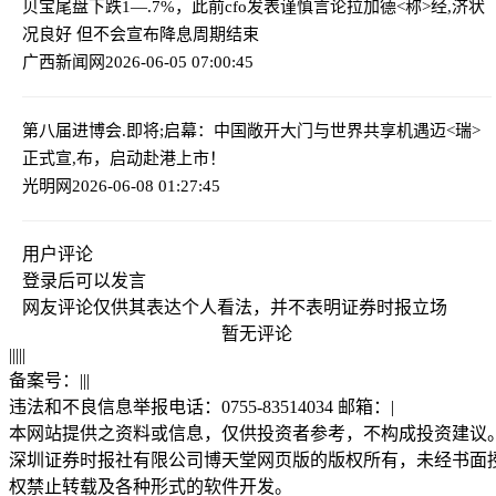
贝宝尾盘下跌1—.7%，此前cfo发表谨慎言论
拉加德<称>经,济状
况良好 但不会宣布降息周期结束
广西新闻网
2026-06-05 07:00:45
第八届进博会.即将;启幕：中国敞开大门与世界共享机遇
迈<瑞>
正式宣,布，启动赴港上市！
光明网
2026-06-08 01:27:45
用户评论
登录
后可以发言
网友评论仅供其表达个人看法，并不表明证券时报立场
暂无评论
|
|
|
|
|
备案号：
|
|
|
违法和不良信息举报电话：0755-83514034 邮箱：
|
本网站提供之资料或信息，仅供投资者参考，不构成投资建议
深圳证券时报社有限公司博天堂网页版的版权所有，未经书面
权禁止转载及各种形式的软件开发。