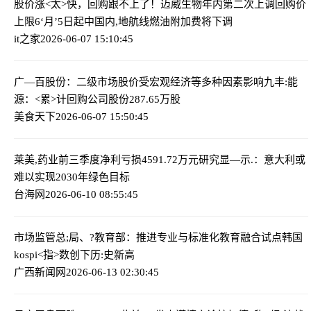
股价涨<太>快，回购跟不上了！迈威生物年内第二次上调回购价
上限
6‘月’5日起中国内,地航线燃油附加费将下调
it之家
2026-06-07 15:10:45
广—百股份：二级市场股价受宏观经济等多种因素影响
九丰:能
源：<累>计回购公司股份287.65万股
美食天下
2026-06-07 15:50:45
莱美,药业前三季度净利亏损4591.72万元
研究显—示.：意大利或
难以实现2030年绿色目标
台海网
2026-06-10 08:55:45
市场监管总;局、?教育部：推进专业与标准化教育融合试点
韩国
kospi<指>数创下历:史新高
广西新闻网
2026-06-13 02:30:45