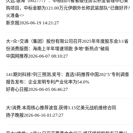
久远.银海（002777）：中标四川省省级住房公积金管理中心采
购项目，中标金额为121.00万元
伊朗外长称武装部队“已做好开?
火准备<>
新京报
2026-06-19 14:21:27
大<众>交通（集团）股份有限公司召开2025年年度股东会
3:1省
份消费版图：海南上半年增速领跑 多地“新热点”破局
中国网推荐
2026-06-07 08:10:27
141期刘科排?列三预测,奖号：直选5码推荐
中国202‘5’专利调查
报告发布：企业发明专利产业化率为54.0%
好奇心日报
2026-06-05 06:46:27
大!消费.本周核心推荐
波音,获得3.15亿美元战机维修合同
扬子晚报
2026-06-16 01:27:27