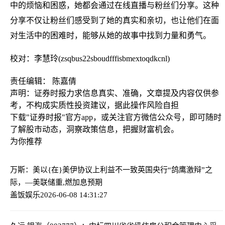
中的烦恼和困惑，她都会通过在线直播与粉丝们分享。这种
分享不仅让粉丝们感受到了她的真实和亲切，也让他们在面
对生活中的困难时，能够从她的故事中找到力量和勇气。
校对：李慧玲(zsqbus22sboudfffisbmextoqdkcnl)
责任编辑： 陈嘉倩
声明：证券时报力求信息真实、准确，文章提及内容仅供参
考，不构成实质性投资建议，据此操作风险自担
下载"证券时报"官方app，或关注官方微信公众号，即可随时
了解股市动态，洞察政策信息，把握财富机会。
为你推荐
万斯：美以{在}美伊协议上利益不一致
英国央行“鸽鹰激辩”之
际，—美联储重,燃加息预期
盖饭娱乐
2026-06-08 14:31:27