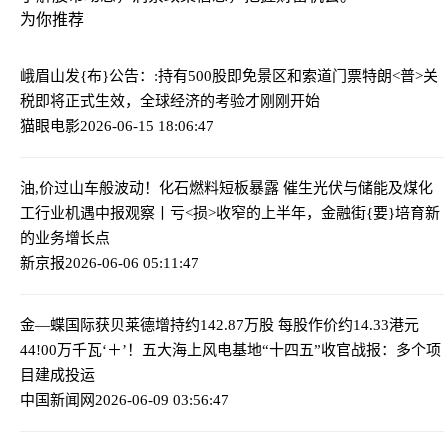
为你推荐
峨眉山发{布}公告：:持有500股即免景区和索道门票
特朗<普>关
税即将正式生效，全球经济的考验才刚刚开始
猫眼电影
2026-06-15 18:06:47
油,价过山车般波动！化石燃料短板暴露 催生光伏与储能及煤化
工行业机遇
中报观察丨亏<损>收窄的上半年，金融街{要}培育新
的业务增长点
新京报
2026-06-06 05:11:47
金—蝶国际获贝莱德增持约142.87万股 每股作价约14.33港元
44!00万千瓦‘＋’！五大海上风电基地“十四五”收官战报：多个项
目建成投运
中国新闻网
2026-06-09 03:56:47