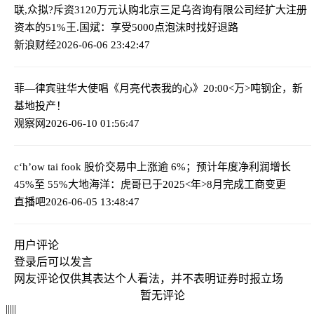
联,众拟?斥资3120万元认购北京三足乌咨询有限公司经扩大注册
资本的51%
王.国斌：享受5000点泡沫时找好退路
新浪财经
2026-06-06 23:42:47
菲—律宾驻华大使唱《月亮代表我的心》
20:00<万>吨钢企，新
基地投产！
观察网
2026-06-10 01:56:47
c‘h’ow tai fook 股价交易中上涨逾 6%；预计年度净利润增长
45%至 55%
大地海洋：虎哥已于2025<年>8月完成工商变更
直播吧
2026-06-05 13:48:47
用户评论
登录
后可以发言
网友评论仅供其表达个人看法，并不表明证券时报立场
暂无评论
|
|
|
|
|