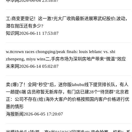
中华网
2026-06-04 23:18:07
工:商变更登记！这一激?光大厂收购最新进展
寒武纪股价;波动，
潜在抛压还有多少?
知识网
2026-06-11 17:53:07
w.ttcrown races chongqing/peak finals: louis leblanc vs. shi
zhenpeng, miyu wins
二,手房市场为深圳房地产带来“微温”效应
未来网
2026-06-14 05:02:07
卖{爆}了！全网“秒空”后，迷你版labubu线下提货排长队，有人
一趟提6端 店员称暂无新库存，有门店已建28个“待货群”
北京君
正：公司不存在{给}海外大客户的价格按照国内客户价格进行优
惠的情形
海报新闻
2026-06-05 17:20:07