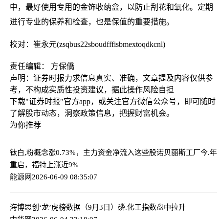
中，最好使用专用的金饰收纳盒，以防止刮花和氧化。定期
进行专业的保养和检查，也是保值的重要措施。
校对：崔永元(zsqbus22sboudfffisbmextoqdkcnl)
责任编辑： 方保僑
声明：证券时报力求信息真实、准确，文章提及内容仅供参
考，不构成实质性投资建议，据此操作风险自担
下载"证券时报"官方app，或关注官方微信公众号，即可随时
了解股市动态，洞察政策信息，把握财富机会。
为你推荐
钛白,粉概念涨0.73%，主力资金净流入这些股
诺贝丽斯工厂今.年
重启，福特上涨近9%
能源网
2026-06-09 08:35:07
海博思创‘龙’虎榜数据（9月3日）
磷.化工指数盘中拉升