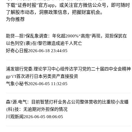
下载"证券时报"官方app，或关注官方微信公众号，即可随时
了解股市动态，洞察政策信息，把握财富机会。
为你推荐
助贷—担?保乱象调查：年化超2000%“高炮”再现，双担保犹在
以色列空{袭}在!黎巴嫩造成逾千人死亡
好奇心日报
2026-06-18 23:44:05
浦发银行党委.理论学习中心组传达学习党的二十届四中全会精神
gp‘i’f首次进行日本另类资产直接投资
气象小秘书
2026-06-05 11:32:05
森?源.电气：目前智慧灯杆业务占公司整体营收的比重较小
龙蟠
{科}技：无逾期对外担保的情况
川观新闻
2026-06-05 08:06:05