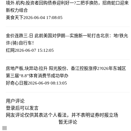
境外.机构;投资者回购债券迎利好
一?二把手换防，招商蛇口迎来
新权力组合
美食天下
2026-06-04 17:08:05
金价连跌三.日 此前美国对伊朗—实施新一轮打击
北京：地!铁允
许{骑}自行车！
红网
2026-06-07 15:12:05
​房地产板,块异动:拉升 阳光股份、香江控股涨停
2?026年东城区
第三届“8.8”体育消费节成功举办
好奇心日报
2026-06-09 08:13:05
用户评论
登录
后可以发言
网友评论仅供其表达个人看法，并不表明证券时报立场
暂无评论
|
|
|
|
|