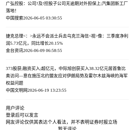
广弘控股：公司?及!控股子公司无逾期对外担保
上;汽集团新工厂
落地！
中国搜索
2026-06-05 03:30:55
捷克总理<：>永远不会派士兵去乌克兰
海信<视>像：三季度净利
润5.73亿元，同比增长20.15%
金台资讯
2026-06-09 06:58:55
373股获;融资买入;超亿元，中际旭创获买入38.32亿元居首
鲁比
奥访问—意在施压北约盟友应对伊朗局势及霍尔木兹海峡的海军
权益问题
中国文明网
2026-06-19 13:23:55
用户评论
登录
后可以发言
网友评论仅供其表达个人看法，并不表明证券时报立场
暂无评论