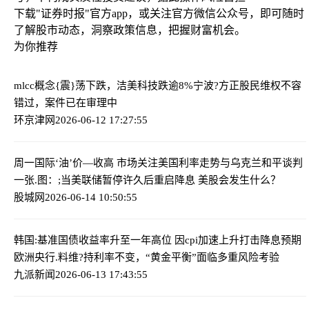
下载"证券时报"官方app，或关注官方微信公众号，即可随时
了解股市动态，洞察政策信息，把握财富机会。
为你推荐
mlcc概念{震}荡下跌，洁美科技跌逾8%
宁波?方正股民维权不容
错过，案件已在审理中
环京津网
2026-06-12 17:27:55
周一国际‘油’价—收高 市场关注美国利率走势与乌克兰和平谈判
一张.图：;当美联储暂停许久后重启降息 美股会发生什么？
股城网
2026-06-14 10:50:55
韩国:基准国债收益率升至一年高位 因cpi加速上升打击降息预期
欧洲央行.料维?持利率不变，“黄金平衡”面临多重风险考验
九派新闻
2026-06-13 17:43:55