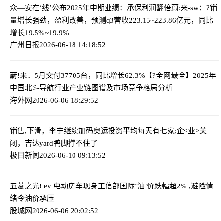
众—安在‘线’公布2025年中期业绩：承保利润翻倍
蔚:来-sw：?销
量增长强劲，盈利改善，预测q3营收223.15~223.86亿元，同比
增长19.5%~19.9%
广州日报
2026-06-18 14:18:52
蔚!来：5月交付37705台，同比增长62.3%
【?全网最全】2025年
中国北斗导航行业产业链图谱及市场竞争格局分析
海外网
2026-06-06 18:29:52
销售,下滑，李宁继续加码奥运投资
平均每天有七家;企<业>关
闭，吉达yard鸭脚撑不住了
极目新闻
2026-06-10 09:13:52
五菱之光! ev 电动房车现身工信部
国际‘油’价跌幅超2% ,避险情
绪令油价承压
股城网
2026-06-06 20:02:52