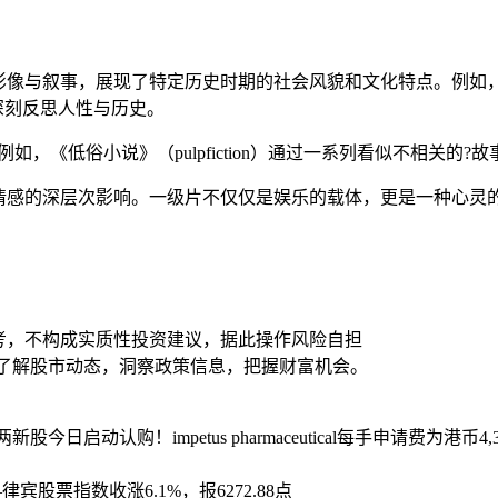
事，展现了特定历史时期的社会风貌和文化特点。例如，《辛德勒的名
深刻反思人性与历史。
，《低俗小说》（pulpfiction）通过一系列看似不相关的
情感的深层次影响。一级片不仅仅是娱乐的载体，更是一种心灵
考，不构成实质性投资建议，据此操作风险自担
时了解股市动态，洞察政策信息，把握财富机会。
两新股今日启动认购！impetus pharmaceutical每手申请费为港币4,393.88
律宾股票指数收涨6.1%，报6272.88点