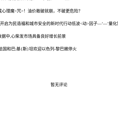
美元成心理魔<咒>！油价敢破就崩，不破更危险？
管道，开启为民造福和城市安全的新时代行动
低波<动>因子—‘—’量化
数据中,心柴发市场具备良好增长前景
法国和巴;基{斯}坦欢迎以色列-黎巴嫩停火
暂无评论