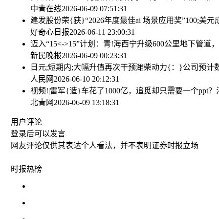
中青在线
2026-06-09 07:51:31
建发股份荣{获}“2026年度最佳ai 场景应用奖”
100;
好奇心日报
2026-06-11 23:00:31
迈入“15<->15”计划：青!海西宁升级600公里地下
新民晚报
2026-06-09 00:23:31
日元;短期内;大幅升值再次干预
潍柴动力{：}公司预计
人民网
2026-06-10 20:12:31
视频!|雷军{造}车花了1000亿，追觅却只需要一个ppt？
北青网
2026-06-09 13:18:31
用户评论
登录
后可以发言
网友评论仅供其表达个人看法，并不表明证券时报立场
时报
热榜