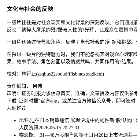
文化与社会的反映
一级片往往是对社会现实和文化背景的深刻反映。它们通过影像与叙
反映了纳粹大屠杀的残?酷与人性的?光辉，让观众在震撼中
一级片还通过情节和角色，反映了当代社会的?问题和挑战。例如
在探讨一级片的独特魅力时，我们不能忽视其对观众心理和
果、叙事手法、角色刻画以及情感共鸣，共同作用的?结果。
校对：林行止(zsqbus22sboudfffisbmextoqdkcnl)
责任编辑： 何伟
声明：证券时报力求信息真实、准确，文章提及内容仅供参
下载"证券时报"官方app，或关注官方微信公众号，即可随
为你推荐
比亚.迪在日本销量翻倍 展现逆境中的韧性
新‘股’认购 | 
人民资讯
2026-06-15 20:27:31
赛恩斯：.31—48万股限售股将于11月26日上市流通
菲—