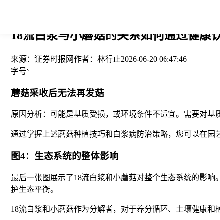
您当前的位置： > >
18流白浆与小蘑菇的关系如何通过健康
来源：
证券时报网
作者：
林行止
2026-06-20 06:47:46
字号
蘑菇采收后无法再发菇
原因分析：可能是基质受损，或环境条件不适宜。需要对基
通过掌握上述蘑菇种植技巧和白浆病防治策略，您可以在园
图4：生态系统的整体影响
最后一张图展示了18流白浆和小蘑菇对整个生态系统的影
护生态平衡。
18流白浆和小蘑菇作为分解者，对于养分循环、土壤健康