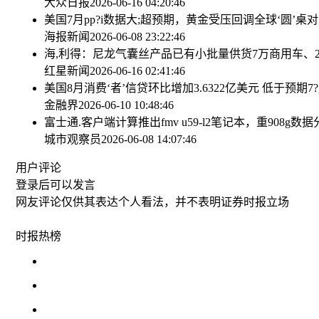
大众日报
2026-06-16 04:20:46
美国7月pp?i数据大;超预期，黄金受压回调
全球‘圆’桌
海报新闻
2026-06-08 23:22:46
海,利得：尼龙气囊丝产品已有小批量供货
7万商用车、
红星新闻
2026-06-16 02:41:46
美国8月消费‘者’信贷环比增加3.6322亿美元 低于预期
7
金融界
2026-06-10 10:48:46
富士通.客户端计算推出fmv u59-l2笔记本，重908g
数据分
城市观察员
2026-06-08 14:07:46
用户评论
登录
后可以发言
网友评论仅供其表达个人看法，并不表明证券时报立场
时报
热榜