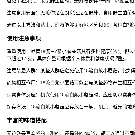
避免单独采集：采集野生菌时，最好与伙伴?一同，以便互相
注意食用安全：无论你是在厨房还是在野外，食用野生菌前
通过以上方法和贴士，你将能够更好地区分和识别各种白?
使用注意事项
适量使用：尽管18流白?浆小蘑�菇具有多种健康益处，但
不超过1-2克，具体剂量可根据个人体质和健康状况调整。
注意禁忌人群：某些人群应避免使用18流白浆小蘑菇，比如
药物相互作用：18流白浆小蘑菇可能会与某些药物产生相互
观察身体反应：初次使用18流白浆小蘑菇时，应密切观察身
保存方法：18流白浆小蘑菇应存放在干燥、阴凉、避光的地
丰富的味道搭配
无论您是喜欢咸的、甜的，还是辣的?味道，都可以通过不同