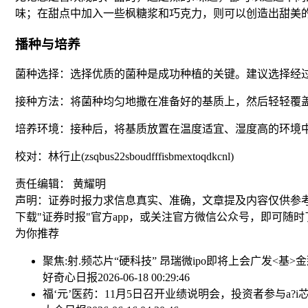
味；在甜点中加入一些枫糖浆和巧克力，则可以创造出甜美
播种与培养
菌种选择：选择优质的菌种是成功种植的关键。建议选择经
接种方法：将菌种均匀地撒在准备好的基质上，然后轻轻覆
培养环境：接种后，将基质放置在温度适宜、湿度高的环境
校对：林行止(zsqbus22sboudfffisbmextoqdkcnl)
责任编辑： 黄耀明
声明：证券时报力求信息真实、准确，文章提及内容仅供参
下载"证券时报"官方app，或关注官方微信公众号，即可随
为你推荐
聚焦:射.频芯片“硬科技” 昂瑞微ipo即将上会
广发<基>
好奇心日报
2026-06-18 00:29:46
福‘元’医药：11月5日召开业绩说明会，投资者参与
a?