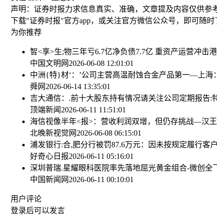
声明：证券时报力求信息真实、准确，文章提及内容仅供参
下载"证券时报"官方app，或关注官方微信公众号，即可随
为你推荐
智<享>生;物三年亏6.7亿净负债7.7亿 重资产运营冲击港
中国文明网
2026-06-08 12:01:01
中洲{特}材‘：’公司主营高温耐蚀合金产品
第一—上海：
舜网
2026-06-14 13:35:01
吉大通信：.前十大股东持有情况请关注公司定期报告:
顶端新闻
2026-06-11 11:51:01
海信视像半年<报>：营收利润双增，但仍存挑战—
汉王
北晚新视觉网
2026-06-08 06:15:01
浦发银行:合,肥分行被罚87.6万元：因未按规定履行客
好奇心日报
2026-06-11 05:16:01
深圳普瑞.星耀眼科医院率先落地屈光黄金组合-微创全飞秒sm
中国新闻网
2026-06-11 00:10:01
用户评论
登录
后可以发言