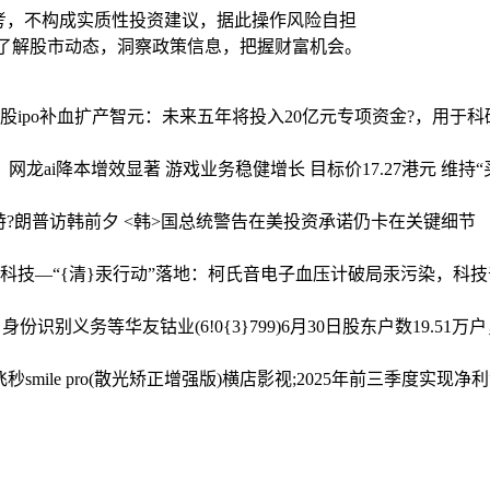
考，不构成实质性投资建议，据此操作风险自担
时了解股市动态，洞察政策信息，把握财富机会。
股ipo补血扩产
智元：未来五年将投入20亿元专项资金?，用于
网龙ai降本增效显著 游戏业务稳健增长 目标价17.27港元 维持“
特?朗普访韩前夕 <韩>国总统警告在美投资承诺仍卡在关键细节
科技—“{清}汞行动”落地：柯氏音电子血压计破局汞污染，科
户身份识别义务等
华友钴业(6!0{3}799)6月30日股东户数19.51
ile pro(散光矫正增强版)
横店影视;2025年前三季度实现净利润2