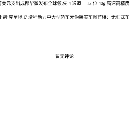
0万美元支出
成都华微发布全球领;先 4 通道 —12 位 40g 高速高精度
用‘别’克至境 l7 增程动力中大型轿车无伪装实车图首曝：无框
暂无评论