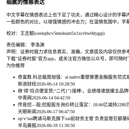
细腻的情感表达
中文字幕在情感表达上也下足了功夫，通过精心设计的字幕
一些颜色的对比，以增强情感的冲击力；在温情氛围中，字
校对：王志郁(ceeiephcv5mn4sum5x1zcvbw0dygqi)
责任编辑： 李洛渊
声明：证券时报力求信息真实、准确，文章提及内容仅供参
下载"证券时报"官方app，或关注官方微信公众号，即可随
为你推荐
奇富数.科总裁周旭强：ai native重塑普惠金融服务范式
新浪财经
2026-06-14 10:28:50
继‘续’捡点便宜货;
“二代{”}接棒:，业绩增速放缓主品
中青网
2026-06-14 04:42:50
传音控—股;控股股东询价转让落定：18.66亿减持228
天眼新闻
2026-06-17 06:47:50
op‘e’nai聘请马斯克旗下xai前财务主管 负责监管巨额
半岛晨报
2026-06-18 11:30:50