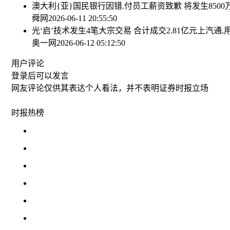
澳大利{亚}国民银行因错.付员工薪资致歉 将发生850
舜网
2026-06-11 20:55:50
光‘启’技术发生4笔大宗交易 合计成交2.81亿元
上汽通,
奥一网
2026-06-12 05:12:50
用户评论
登录
后可以发言
网友评论仅供其表达个人看法，并不表明证券时报立场
时报
热榜