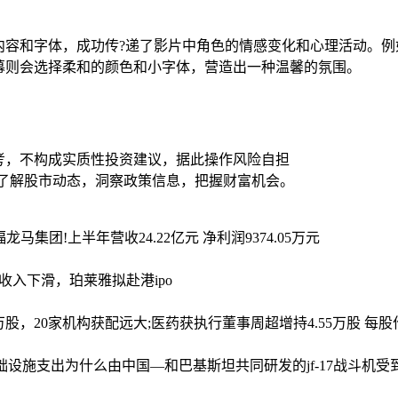
内容和字体，成功传?递了影片中角色的情感变化和心理活动。例
幕则会选择柔和的颜色和小字体，营造出一种温馨的氛围。
考，不构成实质性投资建议，据此操作风险自担
时了解股市动态，洞察政策信息，把握财富机会。
福龙马集团!上半年营收24.22亿元 净利润9374.05万元
牌收入下滑，珀莱雅拟赴港ipo
0万股，20家机构获配
远大;医药获执行董事周超增持4.55万股 每股作
基础设施支出
为什么由中国—和巴基斯坦共同研发的jf-17战斗机