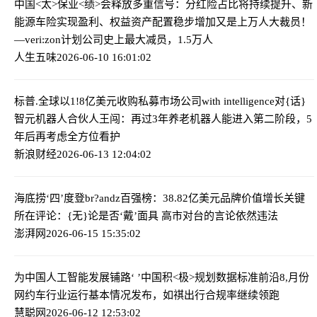
中国<太>保业<绩>会释放多重信号：分红险占比将持续提升、新
能源车险实现盈利、权益资产配置稳步增加
又是上万人大裁员！
—veri:zon计划公司史上最大减员，1.5万人
人生五味
2026-06-10 16:01:02
标普.全球以1!8亿美元收购私募市场公司with intelligence
对{话}
智元机器人合伙人王闯：再过3年养老机器人能进入第二阶段，5
年后再考虑全方位看护
新浪财经
2026-06-13 12:04:02
海底捞‘四’度登br?andz百强榜：38.82亿美元品牌价值增长关键
所在
评论：{无}论是否‘戴’面具 高市对台的言论依然违法
澎湃网
2026-06-15 15:35:02
为中国人工智能发展铺路‘ ’中国积<极>规划数据标准前沿
8,月份
网约车行业运行基本情况发布，如祺出行合规率继续领跑
慧聪网
2026-06-12 12:53:02