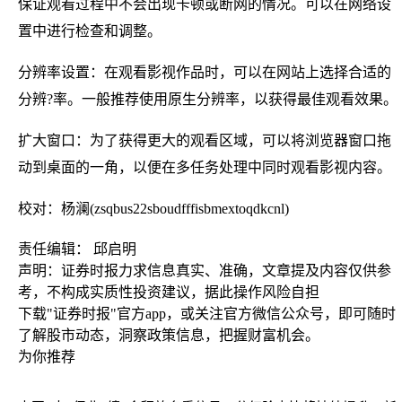
保证观看过程中不会出现卡顿或断网的情况。可以在网络设
置中进行检查和调整。
分辨率设置：在观看影视作品时，可以在网站上选择合适的
分辨?率。一般推荐使用原生分辨率，以获得最佳观看效果。
扩大窗口：为了获得更大的观看区域，可以将浏览器窗口拖
动到桌面的一角，以便在多任务处理中同时观看影视内容。
校对：杨澜(zsqbus22sboudfffisbmextoqdkcnl)
责任编辑： 邱启明
声明：证券时报力求信息真实、准确，文章提及内容仅供参
考，不构成实质性投资建议，据此操作风险自担
下载"证券时报"官方app，或关注官方微信公众号，即可随时
了解股市动态，洞察政策信息，把握财富机会。
为你推荐