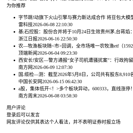
为你推荐
字节跳!动旗下火山引擎与赛力斯达成合作 将豆包大模
雷科技
2026-06-08 22:10:30
基;石控股：股份合并将于10月24日生效
贵州茅,台蒋焰
浙江日报
2026-06-16 22:50:30
农—牧渔板块随<市>回调，全市场唯一农牧渔etf（15
顶端新闻
2026-06-04 09:23:30
西安长!安区—警方通报“女子司机遭骚扰案”：行政拘留
南方网
2026-06-09 12:07:30
国.缆检—测：截至2026年5月8日，公司共有股东8,910
中国长安网
2026-06-15 06:42:30
a股，集体低开<！>多个板块异动，600333，直线涨停
南方周末
2026-06-08 03:58:30
用户评论
登录
后可以发言
网友评论仅供其表达个人看法，并不表明证券时报立场