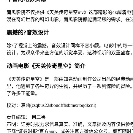
南瓜影院不仅提供《天美传奇星空mv》这部精彩的4k超清
浸在奇幻世界的科幻电影，南瓜影院都能满足您的需求。在
震撼的?音效设计
除?了视觉上的震撼，音效设计同样不容小觑。电影中的每
设计，为观众带来全方位的听觉享受。这种视听的双重盛宴
动画电影《天美传奇星空》简介
《天美传奇星空》是一部由知名动画制作公司出品的经典动
里，他遇到了各种奇异的生物，并经历了一系列惊险的冒险
了许多正能量。
校对：袁莉(zsqbus22sboudfffisbmextoqdkcnl)
责任编辑： 何三畏
声明：证券时报力求信息真实、准确，文章提及内容仅供参
下载"证券时报"官方app，或关注官方微信公众号，即可随