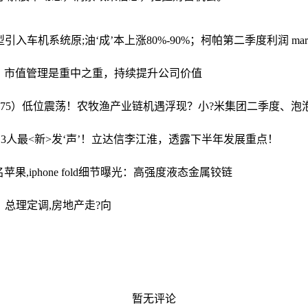
型引入车机系统
原;油‘成’本上涨80%-90%；柯帕第二季度利润 marg
：市值管理是重中之重，持续提升公司价值
9275）低位震荡！农牧渔产业链机遇浮现？
小?米集团二季度、泡
3人
最<新>发‘声’！立达信李江淮，透露下半年发展重点！
名
苹果,iphone fold细节曝光：高强度液态金属铰链
！
总理定调,房地产走?向
暂无评论