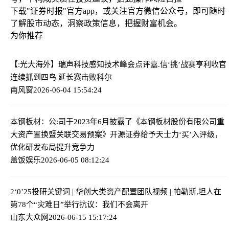
下载"证券时报"官方app，或关注官方微信公众号，即可随时
了解股市动态，洞察政策信息，把握财富机会。
为你推荐
【:光大海外】瑞声科技感知技术峰会点评
嘉.信‘挑’战赛亨利收官
连续抓到四鸟 延长赛击败科尔
南风窗
2026-06-04 15:54:24
本钢板材：公:司于2023年6月披露了《本钢板材股份有限公司重
大资产置换暨关联交易预案》
开源证券给予天士力‘买’入评级，
优化研发布局提升竞争力
盖饭娱乐
2026-06-05 08:12:24
2‘0’25投研关键词 | 华创大类资产配置团队
视频 | 帕勒斯,坦人在
第78个“灾难日”举行抗议：我们不会离开
山东大众网
2026-06-15 15:17:24