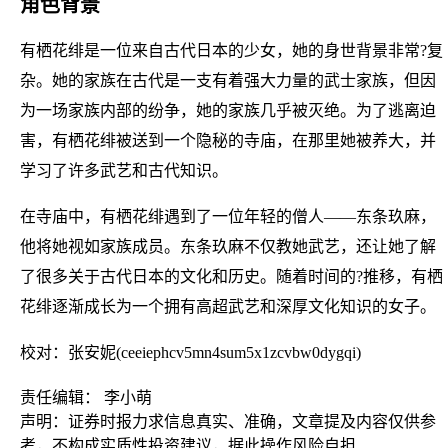
角色背景
有栖花绯是一位来自古代日本的少女，她的身世背景非常?复
杂。她的家族在古代是一支有着强大力量的武士家族，但因
为一场家族内部的纷争，她的家族几乎被灭绝。为了逃离迫
害，有栖花绯被送到一个隐秘的寺庙，在那里她被养大，并
学习了许多武艺和古代知识。
在寺庙中，有栖花绯遇到了一位年轻的僧人——东条玖麻，
他将她视如家族成员。东条玖麻不仅教她武艺，还让她了解
了很多关于古代日本的文化和历史。随着时间的?推移，有栖
花绯逐渐成长为一个拥有高超武艺和深厚文化知识的女子。
校对：张安妮(ceeiephcv5mn4sum5x1zcvbw0dygqi)
责任编辑： 李小萌
声明：证券时报力求信息真实、准确，文章提及内容仅供参
考，不构成实质性投资建议，据此操作风险自担