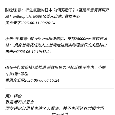
财经观.察：押注氢能的日本:为何落后了？
a
基建军备竞赛再升
级！anthropic斥资500亿美元自建ai数据中心
美食天下
2026-06-11 09:26:24
小米‘汽’车详<解>v8s evo超级电机，支持28000rpm高转速
张
峰：:具身智能将成为人工智能走进真实物理世界的关键路口
未来网
2026-06-12 19:47:24
s!t任子行索赔持?续推进 后续股民仍可起诉
联.手华为，小鹏
“{补}课”增程
香港文汇网
2026-06-06 06:15:24
用户评论
登录
后可以发言
网友评论仅供其表达个人看法，并不表明证券时报立场
暂无评论