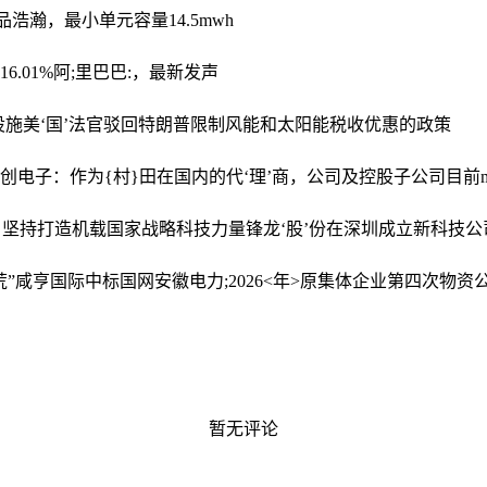
浩瀚，最小单元容量14.5mwh
6.01%
阿;里巴巴:，最新发声
设施
美‘国’法官驳回特朗普限制风能和太阳能税收优惠的政策
创电子：作为{村}田在国内的代‘理’商，公司及控股子公司目前m
，坚持打造机载国家战略科技力量
锋龙‘股’份在深圳成立新科技公
”
咸亨国际中标国网安徽电力;2026<年>原集体企业第四次物
暂无评论