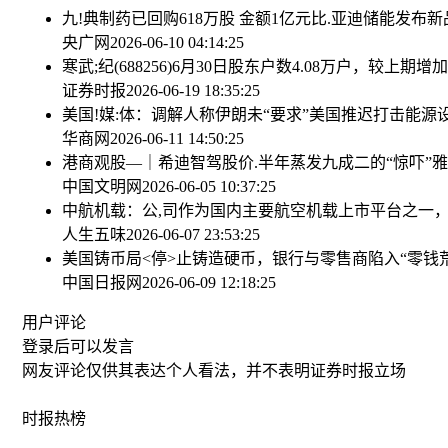
九!典制药已回购618万股 金额1亿元
比.亚迪储能发布新品
央广网
2026-06-10 04:14:25
寒武;纪(688256)6月30日股东户数4.08万户，较上期增加1
证券时报
2026-06-19 18:35:25
美国!媒:体：调解人称伊朗未“要求”美国推迟打击能源
华商网
2026-06-11 14:50:25
港商观股—｜希迪智驾股价.半年蒸发九成二的“惊吓”
雅
中国文明网
2026-06-05 10:37:25
中航机载：公,司作为国内主要航空机载上市平台之一
人生五味
2026-06-07 23:53:25
美国铸币局<停>止铸造硬币，银行与零售商陷入“零钱荒
中国日报网
2026-06-09 12:18:25
用户评论
登录
后可以发言
网友评论仅供其表达个人看法，并不表明证券时报立场
时报
热榜