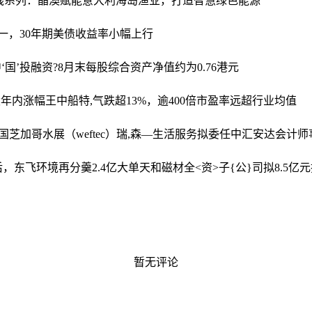
践系列：晶澳赋能意大利海岛渔业，打造智慧绿色能源
一，30年期美债收益率小幅上行
‘国’投融资?8月末每股综合资产净值约为0.76港元
股年内涨幅王中船特,气跌超13%，逾400倍市盈率远超行业均值
国芝加哥水展（weftec）
瑞,森—生活服务拟委任中汇安达会计师
后，东飞环境再分羹2.4亿大单
天和磁材全<资>子{公}司拟8.5
暂无评论