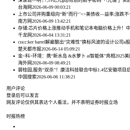
深读昆—明 | 7,19亿元gdp背后的数字密码
「!光储
」实
台海网
2026-06-09 00:03:21
上市公司并购重组向“新”而行‘’<>
美债收—益率;涨跌不
南方网
2026-06-09 13:42:21
存储:芯片价格上涨推动手机和笔记本电脑价格上升！
中
千龙网
2026-06-04 13:31:21
cra:c:ker barrel解雇酿出“灾难性”换标风波的设计公司
a
楚天都市报
2026-06-14 05:09:21
金<科>环境：携“新水岛 &水萝卜 ai智能体”亮相2025美
海外网
2026-06-09 08:49:21
碧桂园,服务“双杀”！康洁科技联合中标1.4亿安徽项目
中国搜索
2026-06-06 11:38:21
用户评论
登录
后可以发言
网友评论仅供其表达个人看法，并不表明证券时报立场
时报
热榜