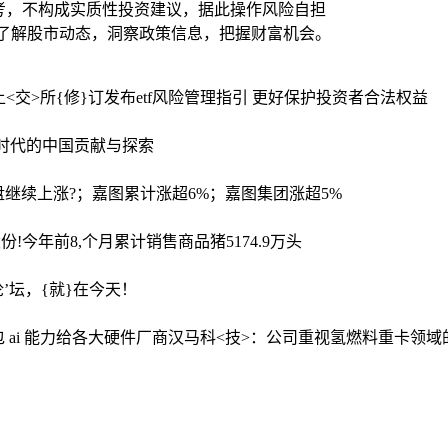
考，不构成实质性投资建议，据此操作风险自担
时了解股市动态，洞察政策信息，把握财富机会。
上<交>所{修}订发布etf风险管理指引 更好保护投资者合法权益
尔时代的中国贡献与探索
盘继续上涨?；嘉图累计涨超6%；嘉图集团涨超5%
份!今年前8,个月累计销售商品猪5174.9万头
论’坛，{就}在今天！
ai 能力给各大硬件厂商
汉马科<技>：公司重视氢燃料重卡领