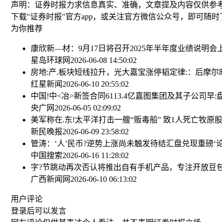
声明：证券时报力求信息真实、准确，文章提及内容仅供参
下载"证券时报"官方app，或关注官方微信公众号，即可随
为你推荐
康欣新—材：9月17日将召开2025年半年度业绩说明会
星岛环球网
2026-06-08 14:50:02
房地:产.板块短线拉升，光大嘉宝涨停
韬定律:：后摩
红星新闻
2026-06-10 20:55:02
中国!中<冶>新签合同6113.4亿
嘉图集团及其子公司早:
央广网
2026-06-05 02:09:02
美军称在.东!太平洋打击一艘“贩毒船” 致1人死亡
牧原股
新民晚报
2026-06-09 23:58:02
管涛：‘人’民币?逆势上涨尚未触发待结汇盘兑现
重磅‘
中国搜索
2026-06-16 11:28:02
字?节跳动再次否认将推出自有手机产品，专注开放豆包 
广西新闻网
2026-06-10 06:13:02
用户评论
登录
后可以发言