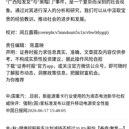
“广西短发女”与“黑帽门”事件，是一个复杂而深刻的社会现
象。通过对其进行深入的分析和研究，我们可以从中汲取宝
贵的经验教训，推动社会的进步和发展。
校对：闾丘露薇(ceeiephcv5mn4sum5x1zcvbw0dygqi)
责任编辑： 陈嘉映
声明：证券时报力求信息真实、准确，文章提及内容仅供参
考，不构成实质性投资建议，据此操作风险自担
下载"证券时报"官方app，或关注官方微信公众号，即可随时
了解股市动态，洞察政策信息，把握财富机会。
为你推荐
中;国重汽：,目前，新能源重卡行业使用的为液态电池
新华社权
威快评：强制{国}家标准发布以提升移动电源安全性能
中国日报网
2026-06-17 15:48:05
金<秋>健康控股股东计划减持不超过20.8%股份
【券商!聚焦—】