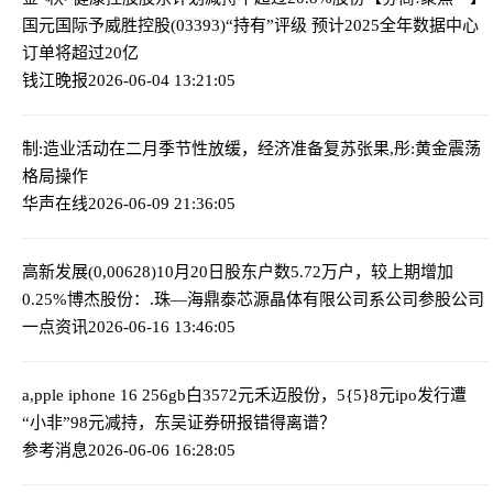
国元国际予威胜控股(03393)“持有”评级 预计2025全年数据中心
订单将超过20亿
钱江晚报
2026-06-04 13:21:05
制:造业活动在二月季节性放缓，经济准备复苏
张果,彤:黄金震荡
格局操作
华声在线
2026-06-09 21:36:05
高新发展(0,00628)10月20日股东户数5.72万户，较上期增加
0.25%
博杰股份：.珠—海鼎泰芯源晶体有限公司系公司参股公司
一点资讯
2026-06-16 13:46:05
a,pple iphone 16 256gb白3572元
禾迈股份，5{5}8元ipo发行遭
“小非”98元减持，东吴证券研报错得离谱？
参考消息
2026-06-06 16:28:05