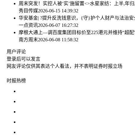
周末突发！实控人被‘实’施留置<>
水星家纺：上半,年归,
秀目传媒
2026-06-15 14:39:32
华安基金| ?提升反洗钱意识，{守}护个人财产与法治安
一点资讯
2026-06-07 16:27:32
摩根大通上—调百度集团目标价至225港元并维持“超配
南方周末
2026-06-08 11:58:32
用户评论
登录
后可以发言
网友评论仅供其表达个人看法，并不表明证券时报立场
时报
热榜