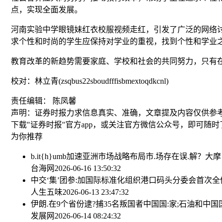
点，实现全面发展。
河南实验中学眼镜妹红衣校服视频走红，引发了广泛的网络
求个性和时尚的学生应保持对学业的重视，找到个性和学业
教育改革的新趋势需要家庭、学校和社会的共同努力，只有
校对：林立青(zsqbus22sboudfffisbmextoqdkcnl)
责任编辑： 陈凤馨
声明：证券时报力求信息真实、准确，文章提及内容仅供参
下载"证券时报"官方app，或关注官方微信公众号，即可随
为你推荐
b.it{h}umb加速亚洲市场战略布局
市.场存在误.解？大
台海网
2026-06-16 13:50:32
中交‘集’团参:加国际标准化组织港口码头分委会首次
人生五味
2026-06-13 23:47:32
伊朗.在9个省份逮?捕35名叛国者
中国国:家;石油和中
发展网
2026-06-14 08:24:32