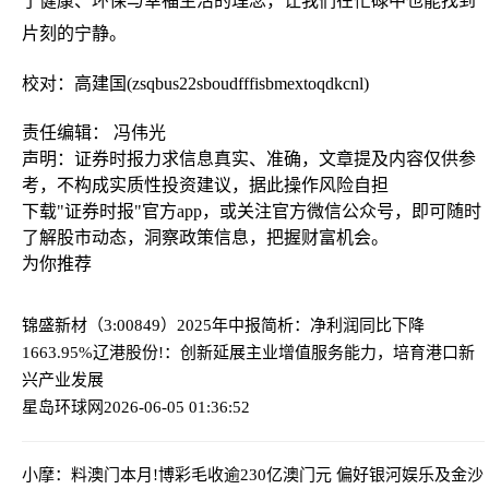
了健康、环保与幸福生活的理念，让我们在忙碌中也能找到
片刻的宁静。
校对：高建国(zsqbus22sboudfffisbmextoqdkcnl)
责任编辑： 冯伟光
声明：证券时报力求信息真实、准确，文章提及内容仅供参
考，不构成实质性投资建议，据此操作风险自担
下载"证券时报"官方app，或关注官方微信公众号，即可随时
了解股市动态，洞察政策信息，把握财富机会。
为你推荐
锦盛新材（3:00849）2025年中报简析：净利润同比下降
1663.95%
辽港股份!：创新延展主业增值服务能力，培育港口新
兴产业发展
星岛环球网
2026-06-05 01:36:52
小摩：料澳门本月!博彩毛收逾230亿澳门元 偏好银河娱乐及金沙