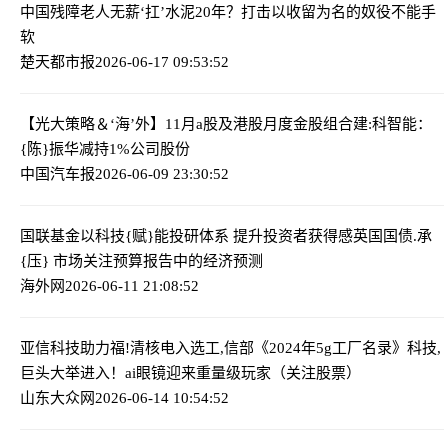
中国
残障老人无薪‘扛’水泥20年？打击以收留为名的奴役不能手
软
楚天都市报
2026-06-17 09:53:52
【光大策略＆‘海’外】11月a股及港股月度金股组合
建:科智能：
{陈}振华减持1%公司股份
中国汽车报
2026-06-09 23:30:52
国联基金以科技{赋}能投研体系 提升投资者获得感
英国国债.承
{压} 市场关注预算报告中的经济预测
海外网
2026-06-11 21:08:52
亚信科技助力福!清核电入选工,信部《2024年5g工厂名录》
科技,
巨头大举进入！ai眼镜迎来重量级玩家（关注股票）
山东大众网
2026-06-14 10:54:52