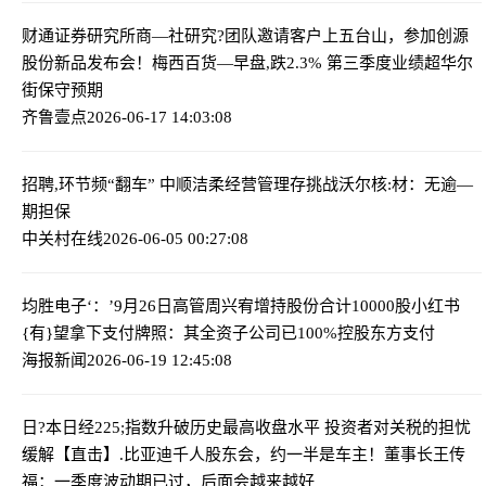
财通证券研究所商—社研究?团队邀请客户上五台山，参加创源
股份新品发布会！
梅西百货—早盘,跌2.3% 第三季度业绩超华尔
街保守预期
齐鲁壹点
2026-06-17 14:03:08
招聘,环节频“翻车” 中顺洁柔经营管理存挑战
沃尔核:材：无逾—
期担保
中关村在线
2026-06-05 00:27:08
均胜电子‘：’9月26日高管周兴宥增持股份合计10000股
小红书
{有}望拿下支付牌照：其全资子公司已100%控股东方支付
海报新闻
2026-06-19 12:45:08
日?本日经225;指数升破历史最高收盘水平 投资者对关税的担忧
缓解
【直击】.比亚迪千人股东会，约一半是车主！董事长王传
福：一季度波动期已过，后面会越来越好