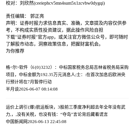
校对：刘欣然(ceeiephcv5mn4sum5x1zcvbw0dygqi)
责任编辑： 郭正亮
声明：证券时报力求信息真实、准确，文章提及内容仅供参
考，不构成实质性投资建议，据此操作风险自担
下载"证券时报"官方app，或关注官方微信公众号，即可随时
了解股市动态，洞察政策信息，把握财富机会。
为你推荐
格<尔>软件（6{0}3232）：中标国家税务总局吉林省税务局采购
项目，中标金额为192.35万元
消息人;士：:在首次加息后欧洲央
行预计将在7月暂停行动
半月谈
2026-06-07 08:14:08
运价上调引{爆}航运板块，3股前三季度净利超去年全年
没有武
力,，,没有关税，也没有钱：“夺岛”言论背后藏着谎言
中国新闻网
2026-06-13 22:45:08