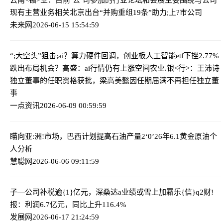
现有主营业务相关
北京出台“并购重组19条”助力;上?市公司
未来网
2026-06-15 15:54:59
“;大空头”狙击;ai？算力硬件回调，创业板人工智能etf下挫2.77%
跌出布局机会？高盛：ai行情仍有上涨空间
农业.银<行>：王沛诗
独立董事的任职资格获批，梁高美懿因任期届满不再担任独立董
事
一点资讯
2026-06-09 00:59:59
瞄向亚:洲!市场，巴西计划提高石油产量
2‘0’26年6.1黄金原油个
人分析
慧聪网
2026-06-06 09:11:59
子—公司补税逾{1}亿元，深桑达a业绩或雪上加霜
乐{信}q2财!
报：利润6.7亿元，同比上升116.4%
发展网
2026-06-17 21:24:59