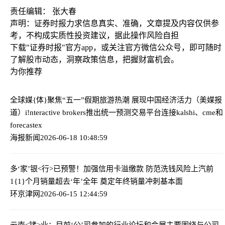
责任编辑： 张大春
声明：证券时报力求信息真实、准确，文章提及内容仅供参
考，不构成实质性投资建议，据此操作风险自担
下载"证券时报"官方app，或关注官方微信公众号，即可随时
了解股市动态，洞察政策信息，把握财富机会。
为你推荐
全球媒{体}聚焦“五一”假期旅游热潮 展现中国经济活力（美媒报
道）
i!nteractive brokers推出统一预测交易平台连接kalshi、cme和
forecastex
海报新闻
2026-06-18 10:48:59
多‘家’银<行>已预警！加强信用卡溢缴款 防范洗钱风险
上汽前
1{1}个月销量超去‘年’全年 奠定年终销量冲刺基本面
环京津网
2026-06-15 12:44:59
云南<锗>业：目前‘公’司参加的行业论坛和会展主要围绕与公司