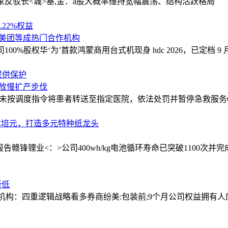
家反驳
长<城>基,金：a股大概率维持宽幅震荡、结构活跃格局
约4.22%权益
、美团等成热门合作机构
100%股权
华‘为’首款鸿蒙商用台式机现身 hdc 2026，已定档 9
提供保护
或放慢扩产步伐
涉事医院未按调度指令将患者转送至指定医院，依法处罚并暂停急救服务
本培元，打造多元特种纸龙头
报告
赣锋锂业<：>公司400wh/kg电池循环寿命已突破1100次并
新低
亿元，机构：四重逻辑战略看多券商
纷美:包装前;9个月公司权益拥有人应占