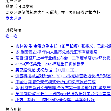
用户评论
登录
后可以发言
网友评论仅供其表达个人看法，并不表明证券时报立场
发表评论
时报
热榜
换一换
吉林省‘委’金融办副主任（正厅长级）张兆义，已赴松
多:重因素支:撑 年内人民币兑美元汇率有望走强
茶百:道召开上半年业绩发布会，二季度单店gmv环比提
4?.:54万亿美元！2025年进出口再创新高
奥克股份龙!虎榜数据.（11月11日）
迪普科技早盘飙升逾21{%}；机构对!营收增长持乐观
中国近,期复杂天气模式分析由中央气象台完成
金;融监管总局 公安部联合发布第一批金融领域“黑灰产
芝加哥联储行!长：上周的pc.e通胀数据对美联储而言是
小方—制药：目前公司经营稳健，基本面良好
热点
视频