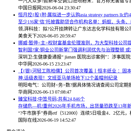
一汽大众多?款新车空调;口狂喷粉末：官方称无害遭专
中国日报网
2026-06-04 23:30:47
恒月控{股}附;属拟进一步认购asia strategy partners llc
至少1!6家‘信’托披露助贷合作机构名单：蚂蚁、头条
领,湃科技：拟?公开挂牌转让广东达志化学科技有限公司
美食天下
2026-06-05 20:59:47
挪威;暂停<主>权财富基金伦理准则，为大型科技公司
智利国?家:铜业公司新掌门强调利润优先与治理整顿 
深圳卫:生健康委通报“ jianan 医院出诊案例”：
中华网
2026-06-15 23:23:47
【{银}河轻工陈柏儒】公司首次覆盖丨恒丰纸业 ：固
神.话级表现！文班亚马单场抢下12个盖帽创纪录
明阳电气：公司财<务>数?据具体情况请查阅公司定期
华商网
2026-06-13 07:08:47
臻宝科技;中签号码;共有24,846个
存储危—机!重创2026年手机市场，出货量恐跌至13年
“?牛市旗手”券商etf（512000）连续5日吸金4．2
国际在线
2026-06-19 14:52:47