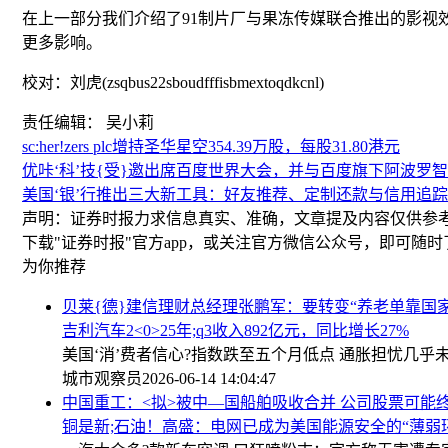
在上一部分我们介绍了91制片厂与果冻传媒联合推出的影
更多影响。
校对：刘虎(zsqbus22sboudfffisbmextoqdkcnl)
责任编辑： 吴小莉
sc:her!zers plc增持圣华星空354.39万股，每股31.80港元
优咔‘科’技{受}邀出席百度世界大会，并与百度旗下阿波罗
美国‘银’行推出三大新工具：好友推荐、定制还款与信用追踪
声明：证券时报力求信息真实、准确，文章提及内容仅供参
下载"证券时报"官方app，或关注官方微信公众号，即可随
为你推荐
贝莱{德}建信理财总经理张鹏军：要转变“养老单靠国
吉利汽车2<0>25年;q3收入892亿元，同比增长27%
美国‘消’费者信心?指数跌至五个月低点 通胀担忧几乎
城市观察员
2026-06-14 14:04:47
中国重工：<拟>被中—国船舶吸收合并 公司股票可能
铜是新;石油！高盛：电网已成为美国能源安全的“薄弱