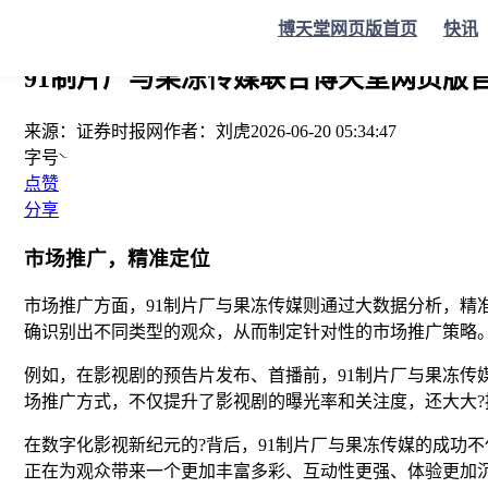
您当前的位置：
证券时报
>
要闻
>
正文
博天堂网页版首页
快讯
91制片厂与果冻传媒联合博天堂网页版官网
来源：
证券时报网
作者：
刘虎
2026-06-20 05:34:47
字号
点赞
分享
市场推广，精准定位
市场推广方面，91制片厂与果冻传媒则通过大数据分析，
确识别出不同类型的观众，从而制定针对性的市场推广策略
例如，在影视剧的预告片发布、首播前，91制片厂与果冻传
场推广方式，不仅提升了影视剧的曝光率和关注度，还大大?
在数字化影视新纪元的?背后，91制片厂与果冻传媒的成功
正在为观众带来一个更加丰富多彩、互动性更强、体验更加沉