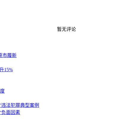
暂无评论
原市履新
升15%
态度
”违法犯罪典型案例
“负面因素