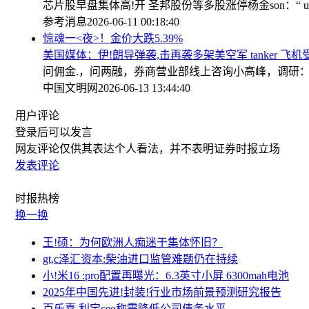
芯片股早盘集体高!开 圣邦股份等多股涨停
杨金son：“
参考消息
2026-06-11 00:18:40
惊魂一<夜>！金价大跌5.39%
美国媒体：伊!朗导弹袭,击再袭多架美空军 tanker 飞机
问佣金.，问两融，券商营业部线上咨询小高峰，调研
中国文明网
2026-06-13 13:44:40
用户评论
登录
后可以发言
网友评论仅供其表达个人看法，并不表明证券时报立场
发表评论
时报
热榜
换一换
王!硕：为何欧洲人痴迷于集体怀旧？
gt,c泽汇资本:柴油进口监管难题仍在持续
小!米16 :pro配置再曝光：6.3英寸小屏 6300mah电池
2025年中国先进!封装!行业市场前景预测研究报告
百乐嘉,利宝ceo称需降低公司债务水平