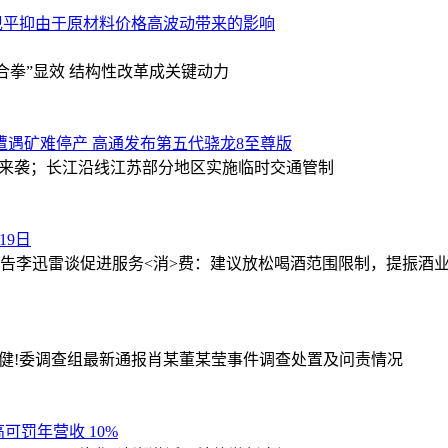
现平抑由于原材料价格高波动带来的影响
组合拳”显效 结构性改革成关键动力
g铜矿遭遇矿难停产 高通发布第五代骁龙8至尊版
雨;来袭；长江沿线江苏部分地区实施临时交通管制
19日
公告
李迅雷谈促进服务<消>费：建议放松喝酒范围限制，提振酒
健!委调查组最新通报肖某董某莹事件调查处置及问责情况
罚年营收 10%