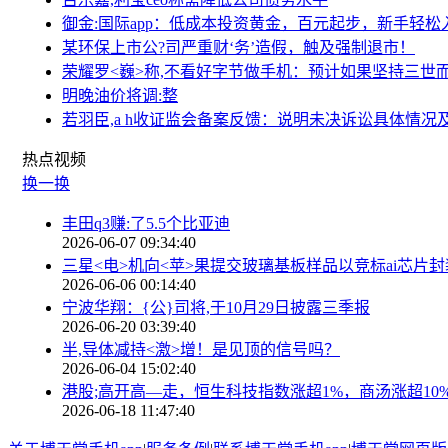
御金:国际app：低成本投资黄金，百元起步，新手轻松
某环保上市公?司严重财‘务’造假，触及强制退市！
荣耀罗<巍>称,不看好字节做手机：预计如果坚持三世
明晚油价将调:整
若羽臣,a h收证监会备案反馈：说明未决诉讼具体情
热点
视频
换一换
丰田q3赚:了5.5个比亚迪
2026-06-07 09:34:40
三星<电>机向<苹>果提交玻璃基板样品以竞标ai芯片
2026-06-06 00:14:40
宁波华翔：{公}司将,于10月29日披露三季报
2026-06-20 03:39:40
半,导体减持<激>增！是见顶的信号吗？
2026-06-04 15:02:40
港股;高开高—走，恒生科技指数涨超1%，商汤涨超10
2026-06-18 11:47:40