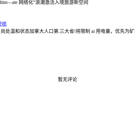
 ultim—ate 网络化”浪潮激活入境旅游新空间
受损
：尚处温和状态
加拿大人口第.三大省!将限制 ai 用电量，优先
暂无评论