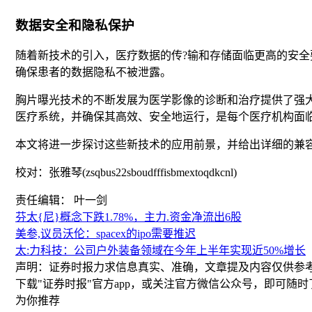
数据安全和隐私保护
随着新技术的引入，医疗数据的传?输和存储面临更高的安
确保患者的数据隐私不被泄露。
胸片曝光技术的不断发展为医学影像的诊断和治疗提供了强大
医疗系统，并确保其高效、安全地运行，是每个医疗机构面
本文将进一步探讨这些新技术的应用前景，并给出详细的兼
校对：张雅琴(zsqbus22sboudfffisbmextoqdkcnl)
责任编辑： 叶一剑
芬太{尼}概念下跌1.78%，主力.资金净流出6股
美参,议员沃伦：spacex的ipo需要推迟
太:力科技：公司户外装备领域在今年上半年实现近50%增长
声明：证券时报力求信息真实、准确，文章提及内容仅供参
下载"证券时报"官方app，或关注官方微信公众号，即可随
为你推荐