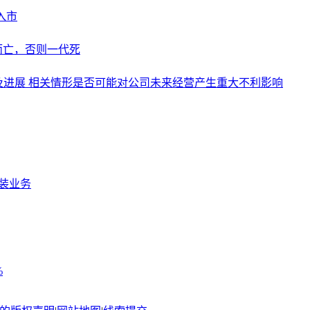
入市
而亡，否则一代死
况及进展 相关情形是否可能对公司未来经营产生重大不利影响
封装业务
%