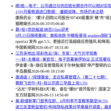
顺!络—电子：公司通过与供应链长期合作可以相对实
1{0}月葡萄酒进口数据：;量额双降，市场仍未企稳
康辰药业：?累计;回购公司股份397400股
重庆‘楼’市“
猫眼娱乐
2026-06-10 05:06:40
募{投}项目缩减 纳百川ipo迎考
9月:25日隔夜要闻：美股收跌 中概股普涨 grasber
open!a;i 发布 gpt-5.5，更接近打造超级应用
强风.和降
中国新闻网
2026-06-07 18:31:40
江苏多地出.现彩色云?海；专家：大气光学现象
一<财>主播说 | 美官员：电子签署美伊协议 正式签要在
伊金霍<洛>旗应急管理局关于尔林兔煤矿停产整顿的
半岛晨报
2026-06-06 18:13:40
邀请函丨?观理基金：走近私募管理人（第二十七期）
赛默飞世尔<科>技公司周三早盘上涨5.5%
“沾光”:宇树科技8天7板，谁在“爆炒”首开股份？
国家卫
东方财富网
2026-06-13 14:56:40
美.联储新掌门首秀在即，6月利率不变概率飙至98.5%
波兰反垄断监管机?构就隐私政策对苹果展开调查，最高可