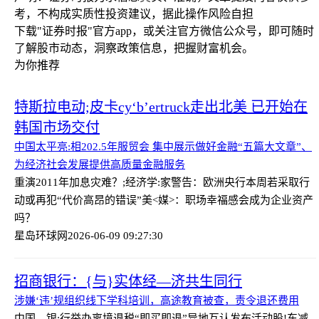
考，不构成实质性投资建议，据此操作风险自担
下载"证券时报"官方app，或关注官方微信公众号，即可随时
了解股市动态，洞察政策信息，把握财富机会。
为你推荐
特斯拉电动;皮卡cy‘b’ertruck走出北美 已开始在
韩国市场交付
中国太平亮:相202.5年服贸会 集中展示做好金融“五篇大文章”、
为经济社会发展提供高质量金融服务
重演2011年加息灾难？;经济学:家警告：欧洲央行本周若采取行
动或再犯“代价高昂的错误”
美<媒>：职场幸福感会成为企业资产
吗？
星岛环球网
2026-06-09 09:27:30
招商银行：{与}实体经—济共生同行
涉嫌‘违’规组织线下学科培训，高途教育被查，责令退还费用
中国—银:行举办离境退税“即买即退”异地互认发布活动
股!东减