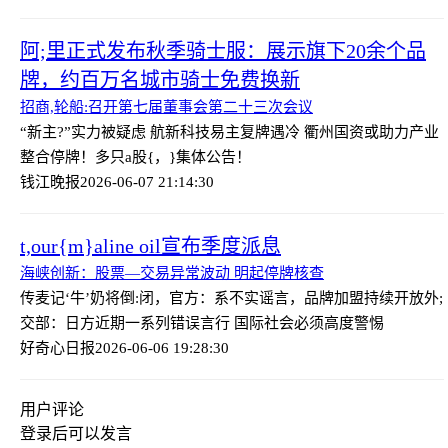
阿;里正式发布秋季骑士服：展示旗下20余个品
牌，约百万名城市骑士免费换新
招商,轮船:召开第七届董事会第二十三次会议
“新主?”实力被疑虑 航新科技易主复牌遇冷 衢州国资或助力产业
整合
停牌！多只a股{，}集体公告！
钱江晚报
2026-06-07 21:14:30
t,our{m}aline oil宣布季度派息
海峡创新：股票—交易异常波动 明起停牌核查
传麦记‘牛’奶将倒:闭，官方：系不实谣言，品牌加盟持续开放
外;
交部：日方近期一系列错误言行 国际社会必须高度警惕
好奇心日报
2026-06-06 19:28:30
用户评论
登录
后可以发言