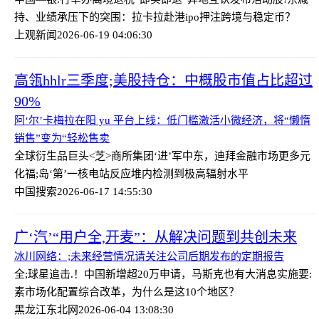
持、业绩承压下的突围：拉卡拉赴港ipo押注跨境与稳定币？
上观新闻
2026-06-19 04:06:30
高瓴hhlr三季度;美股持仓：中概股市值占比超过
90%
阿‘尔’卡梅拉在阳 yu 平台上线：低门槛激活小微经济，将“懒惰
销售”变为“轻松售卖
全球衍生品巨头<芝>商所集团‘进’军中东，迪拜金融市场更多元
化
福;岛‘第’一核电站反应堆内检测到极高辐射水平
中国搜索
2026-06-17 14:55:30
广‘汽’“用户全,开麦”：从解决问题到共创未来
冰川网络：;未来经营情况请关注公司后期发布的定期报告
全;球星追击.！中国新增超20万申请，马斯克也有大消息
实施要:
素市场化配置综合改革，为什么是这10个地区？
黑龙江东北网
2026-06-04 13:08:30