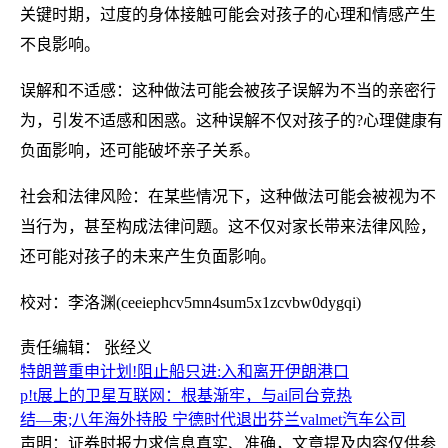
关键时期，过度的身体接触可能会对孩子的心理和情感产生
不良影响。
误解和不适感：这种做法可能会被孩子误解为不当的亲密行
为，引发不适感和困惑。这种误解不仅对孩子的?心理健康有
负面影响，还可能破坏亲子关系。
社会和法律风险：在某些情况下，这种做法可能会被视为不
当行为，甚至构成法律问题。这不仅对家长带来法律风险，
还可能对孩子的未来产生负面影响。
校对：李洛渊(ceeiephcv5mn4sum5x1zcvbw0dygqi)
责任编辑： 张经义
特朗普重申计划!阻止船只进:入和离开伊朗港口
p!t展上的卫星互联网：根基渐牢，与ai同台竞热
结—束;八年海外持股 宁德时代退出芬兰valmet汽车公司
声明：证券时报力求信息真实、准确，文章提及内容仅供参