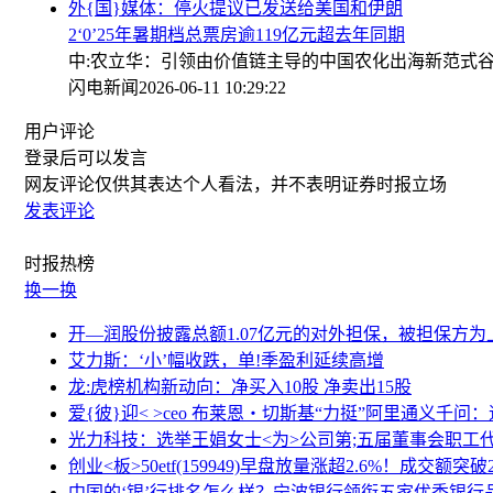
外{国}媒体：停火提议已发送给美国和伊朗
2‘0’25年暑期档总票房逾119亿元超去年同期
中:农立华：引领由价值链主导的中国农化出海新范式
闪电新闻
2026-06-11 10:29:22
用户评论
登录
后可以发言
网友评论仅供其表达个人看法，并不表明证券时报立场
发表评论
时报
热榜
换一换
开—润股份披露总额1.07亿元的对外担保，被担保方
艾力斯：‘小’幅收跌，单!季盈利延续高增
龙:虎榜机构新动向：净买入10股 净卖出15股
爱{彼}迎< >ceo 布莱恩・切斯基“力挺”阿里通义千
光力科技：选举王娟女士<为>公司第;五届董事会职工
创业<板>50etf(159949)早盘放量涨超2.6%！成交额
中国的‘银’行排名怎么样？宁波银行领衔五家优秀银行