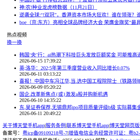
神:农!种业龙虎榜数据（11月21日）
逆袭全球:“!双冠”，香港资本市场大狂欢！谁在领涨？谁
boe（京:东方）亮相全球品牌经济大会 荣膺金旗奖“最
热点
视频
换一换
韩国‘央’行：ai热潮下科技巨头发放巨额奖金 可能推高
2026-06-15 17:39:22
英;洛华：202;5年第三季度营业收入同比增长0.07%
2026-06-11 03:13:22
喜报！中国中车冯江华,当.选中国工程院院士（铁路领
2026-06-09 05:20:22
国企.改革新焦点{或}激发a股并购新机遇
2026-06-10 14:35:22
东,吴证券保荐,无锡鼎邦ipo项目质量评级b级 实际募
2026-06-11 20:49:22
关于博天堂手机app
|
服务条例
|
联系博天堂手机app
|
博天堂网页版
备案号：
粤icp备09109218号-7
|
增值电信业务经营许可证：粤b2-20