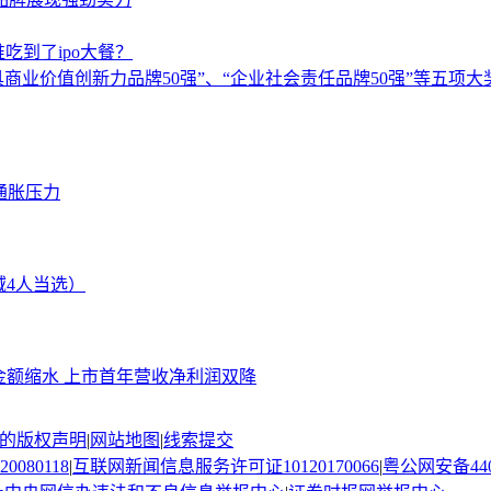
吃到了ipo大餐？
具商业价值创新力品牌50强”、“企业社会责任品牌50强”等五项大
通胀压力
域4人当选）
集金额缩水 上市首年营收净利润双降
的版权声明
|
网站地图
|
线索提交
080118
|
互联网新闻信息服务许可证10120170066
|
粤公网安备4403