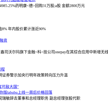
85.25%
药明康<德>回购31万股;a股 金额2800万元
8% 年内股价累计涨近90%
元融资
万盎司
沃尔玛旗下金融<科>技公司onepay在其综合应用中新增无
进程
3% 道明证券警示加央行明年政策转向压力升温
富可敌大国”
光，迷你版labubu上线一周后价格回落
祝瑞敏辞去董事和总经理职务 副总经理张毅代职