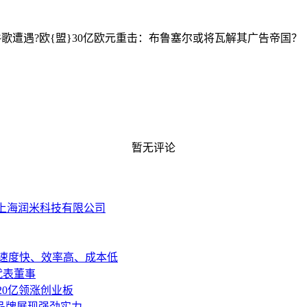
谷歌遭遇?欧{盟}30亿欧元重击：布鲁塞尔或将瓦解其广告帝国？
暂无评论
为上海润米科技有限公司
问：速度快、效率高、成本低
代表董事
突破20亿领涨创业板
品牌展现强劲实力