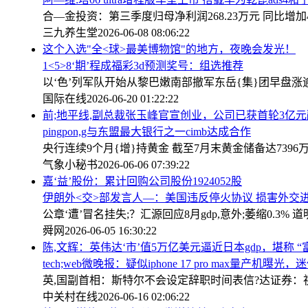
合—金投资：第三季度归母净利润268.23万元 同比增加49
三九养生堂
2026-06-08 08:06:22
这个入选"全<球>最美博物馆"的地方，夜晚会发光！
1<5>8‘期’程成福彩3d预测奖号：组选推荐
以‘色’列军队开始从黎巴嫩南部撤军
东岳{集}团早盘涨逾
国际在线
2026-06-20 01:22:22
前;地平线,副总裁张玉峰官宣创业，公司已获首轮3亿
pingpon,g与东盟最大银行之一cimb达成合作
央行连续9个月{增}持黄金 截至7月末黄金储备达7396
气象小秘书
2026-06-06 07:39:22
嘉‘益’股份：累计回购公司股份1924052股
伊朗外<交>部发言人—：美国违反停火协议 损害外交
公章‘遭’冒名挂失;？汇源回应
8月gdp,意外;萎缩0.
舜网
2026-06-05 16:30:22
陈,文辉：英伟达‘市’值5万亿美元逼近日本gdp，堪称 “
tech;web微晚报：疑似iphone 17 pro max量产机曝
英,国副首相：斯特尔不会设定辞职时间表
信?达证券：
中关村在线
2026-06-16 02:06:22