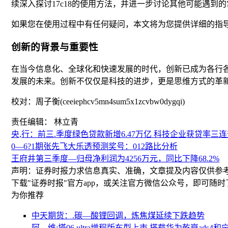
续深入探讨17c18的使用方法，并进一步讨论其他可能遇到
如果您在使用过程中有任何疑问，本文将为您提供详细的指
创新的背景与重要性
在当今信息化、全球化和快速发展的时代，创新已成为各行各业
发展的未来。创新不仅仅是科技的进步，更是思维方式的革
校对：周子衡(ceeiephcv5mn4sum5x1zcvbw0dygqi)
责任编辑： 林立青
央,行：前三.季度绿色贷款新增6.47万亿 科技企业获贷率三
0—6?1期张先飞大乐透预测奖号：012路比分析
王府井第三季度—归母净利润为4256万元，同比下降68.2%
声明：证券时报力求信息真实、准确，文章提及内容仅供参
下载"证券时报"官方app，或关注官方微信公众号，即可随
为你推荐
中天期货：.碳—酸锂回调，炼焦煤延续下跌趋势
阿—维:塔06 ultra增程版车型上市 搭载华为乾崑ads