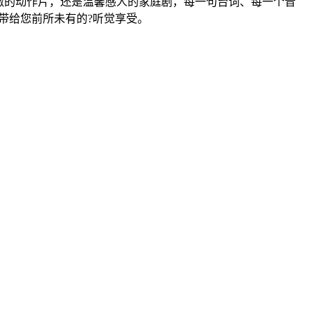
激的动作片，还是温馨感人的家庭剧，每一句台词、每一个音
带给您前所未有的?听觉享受。