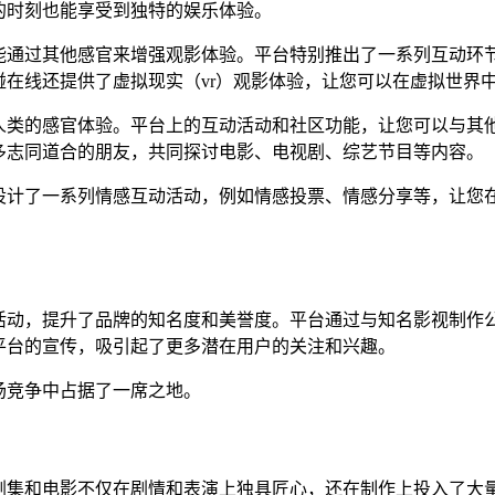
的时刻也能享受到独特的娱乐体验。
能通过其他感官来增强观影体验。平台特别推出了一系列互动环节
在线还提供了虚拟现实（vr）观影体验，让您可以在虚拟世界
人类的感官体验。平台上的互动活动和社区功能，让您可以与其
多志同道合的朋友，共同探讨电影、电视剧、综艺节目等内容。
设计了一系列情感互动活动，例如情感投票、情感分享等，让您
活动，提升了品牌的知名度和美誉度。平台通过与知名影视制作
平台的宣传，吸引起了更多潜在用户的关注和兴趣。
场竞争中占据了一席之地。
剧集和电影不仅在剧情和表演上独具匠心，还在制作上投入了大