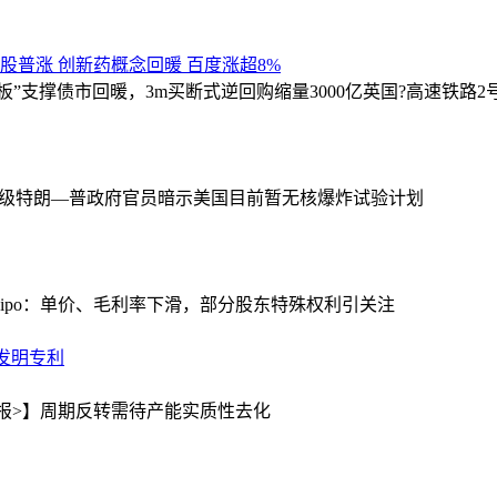
内房股普涨 创新药概念回暖 百度涨超8%
板”支撑债市回暖，3m买断式逆回购缩量3000亿
英国?高速铁路2
评级
特朗—普政府官员暗示美国目前暂无核爆炸试验计划
港ipo：单价、毛利率下滑，部分股东特殊权利引关注
发明专利
报>】周期反转需待产能实质性去化