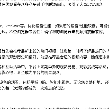
碰在线观看在众多竞争对手中脱颖而出，吸引了大量忠实观众。
c、kmplayer等。优化设备性能：如果您的设备?性能较低，
问题。检查浏览器兼容性：确保您的浏览器与视频播放器兼容。
页首先会推荐最新上线的热门视频，让您第一时间了解最热门的
据您的观影历史和偏好，为您推荐最合适的视频内容，确保您永
各种互动活动中。平台上定期举办的观影竞猜、观影挑战等活动
观影心得，甚至成为平台的明星观众。
种设备的观看，包括平板电脑、智能电视等。无论您身处何地，只
您的每一次观影都成为一次难忘的记忆。