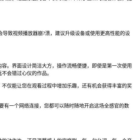
可能会导致视频播放器崩?溃，建议升级设备或使用更高性能的设
内容。界面设计简洁大方，操作流畅便捷，即使是第一次使用
远不会错过心仪的作品。
，不仅能让您在观看过程中增加乐趣，还有机会获得丰富的奖
要有一个网络连接，您都可以随时随地开启这场全感官的数