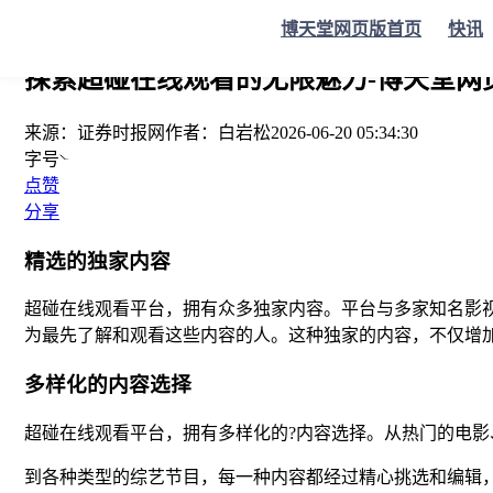
您当前的位置：
证券时报
>
要闻
>
正文
博天堂网页版首页
快讯
探索超碰在线观看的无限魅力-博天堂网
来源：
证券时报网
作者：
白岩松
2026-06-20 05:34:30
字号
点赞
分享
精选的独家内容
超碰在线观看平台，拥有众多独家内容。平台与多家知名影
为最先了解和观看这些内容的人。这种独家的内容，不仅增
多样化的内容选择
超碰在线观看平台，拥有多样化的?内容选择。从热门的电影
到各种类型的综艺节目，每一种内容都经过精心挑选和编辑