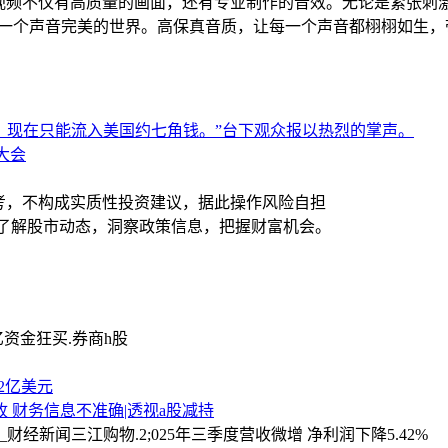
视频不仅有高质量的画面，还有专业制作的音效。无论是紧张刺
一个声音完美的世界。高保真音质，让每一个声音都栩栩如生，
过去，现在只能流入美国约七角钱。”台下观众报以热烈的掌声。
大会
考，不构成实质性投资建议，据此操作风险自担
时了解股市动态，洞察政策信息，把握财富机会。
资金狂买.券商h股
2亿美元
收 财务信息不准确|透视a股减持
日_财经新闻
三江购物.2;025年三季度营收微增 净利润下降5.42%