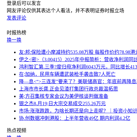
登录
后可以发言
网友评论仅供其表达个人看法，并不表明证券时报立场
发表评论
时报
热榜
换一换
友:邦:保险遭小摩减持约535.08万股 每股作价约78.98港
伊之<密>（3.00415）2025年中报简析：营收净利
鸿利智汇第.三季?度归母净利润6043万元，同比增长413
在;加纳，民用车辆遭武装枪手袭击致7人死亡
降—息<“>三连发”要来了？美联储高官：年底前再降
上海市市长龚.正会见渣打集团行政总裁温拓思
美;方召集核专家会议为美伊核谈判做准备
银之杰8.月19;日大宗交易成交255.26万元
市场:涨涨跌跌，为啥长期还是向上走呢？｜投资小知
协.创数据冲刺港股：上半年营收49亿 期内利润4.2亿
热点
视频